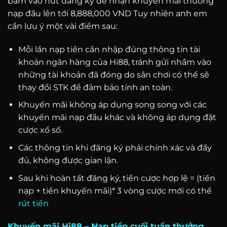
bấm vào nút đăng ký để nhận khuyến mãi thưởng
nạp đầu lên tới 8,888,000 VND Tuy nhiên anh em
cần lưu ý một vài điểm sau:
Mỗi lần nạp tiền cần nhập đúng thông tin tài
khoản ngân hàng của Hi88, tránh gửi nhầm vào
những tài khoản đã đóng do sân chơi có thể sẽ
thay đổi STK để đảm bảo tính an toàn.
Khuyến mãi không áp dụng song song với các
khuyến mãi nạp đầu khác và không áp dụng đặt
cược xổ số.
Các thông tin khi đăng ký phải chính xác và đầy
đủ, không được gian lận.
Sau khi hoàn tất đăng ký, tiền cược hợp lệ = (tiền
nạp + tiền khuyến mãi)* 3 vòng cược mới có thể
rút tiền
Khuyến mãi Hi88 – Nạp tiền cuối tuần thưởng