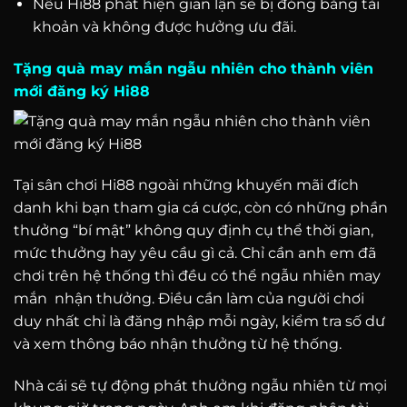
Nếu Hi88 phát hiện gian lận sẽ bị đóng băng tài
khoản và không được hưởng ưu đãi.
Tặng quà may mắn ngẫu nhiên cho thành viên
mới đăng ký Hi88
Tại sân chơi Hi88 ngoài những khuyến mãi đích
danh khi bạn tham gia cá cược, còn có những phần
thưởng “bí mật” không quy định cụ thể thời gian,
mức thưởng hay yêu cầu gì cả. Chỉ cần anh em đã
chơi trên hệ thống thì đều có thể ngẫu nhiên may
mắn nhận thưởng. Điều cần làm của người chơi
duy nhất chỉ là đăng nhập mỗi ngày, kiểm tra số dư
và xem thông báo nhận thưởng từ hệ thống.
Nhà cái sẽ tự động phát thưởng ngẫu nhiên từ mọi