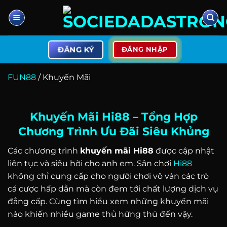
Bỏ
qua
nội
dung
ĐĂNG KÝ
ĐĂNG NHẬP
FUN88
/
Khuyến Mãi
Khuyến Mãi Hi88 – Tổng Hợp
Chương Trình Ưu Đãi Siêu Khủng
Các chương trình
khuyến mãi Hi88
được cập nhật
liên tục và siêu hời cho anh em. Sân chơi
Hi88
không chỉ cung cấp cho người chơi vô vàn các trò
cá cược hấp dẫn mà còn đem tới chất lượng dịch vụ
đẳng cấp. Cùng tìm hiểu xem những khuyến mãi
nào khiến nhiều game thủ hứng thú đến vậy.