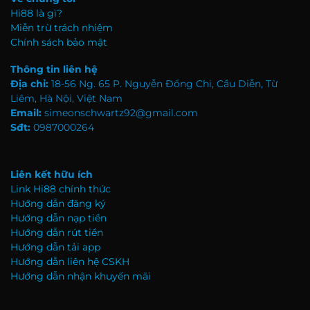
Hi88 là gì?
Miễn trừ trách nhiệm
Chính sách bảo mật
Thông tin liên hệ
Địa chỉ:
18-56 Ng. 65 P. Nguyễn Đổng Chi, Cầu Diễn, Từ
Liêm, Hà Nội, Việt Nam
Email:
simeonschwartz92@gmail.com
Sđt:
0987000264
Liên kết hữu ích
Link Hi88 chính thức
Hướng dẫn đăng ký
Hướng dẫn nạp tiền
Hướng dẫn rút tiền
Hướng dẫn tải app
Hướng dẫn liên hệ CSKH
Hướng dẫn nhận khuyến mãi