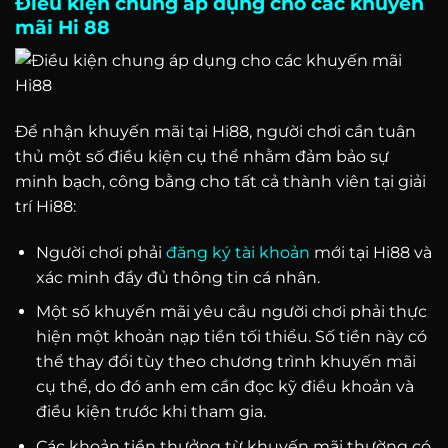
Điều kiện chung áp dụng cho các khuyến
mãi Hi 88
Để nhận khuyến mãi tại Hi88, người chơi cần tuân
thủ một số điều kiện cụ thể nhằm đảm bảo sự
minh bạch, công bằng cho tất cả thành viên tại giải
trí Hi88:
Người chơi phải
đăng ký tài khoản
mới tại Hi88 và
xác minh đầy đủ thông tin cá nhân.
Một số khuyến mãi yêu cầu người chơi phải thực
hiện một khoản nạp tiền tối thiểu. Số tiền này có
thể thay đổi tùy theo chương trình khuyến mãi
cụ thể, do đó anh em cần đọc kỹ điều khoản và
điều kiện trước khi tham gia.
Các khoản tiền thưởng từ khuyến mãi thường có