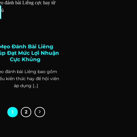
Mẹo Đánh Bài Liêng
úp Đạt Mức Lợi Nhuận
Cực Khủng
o đánh bài Liêng bao gồm
ều kiến thức hay để hội viên
áp dụng [...]
1
2