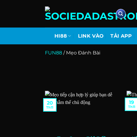
Bỏ
qua
nội
dung
HI88
LINK VÀO
TẢI APP
FUN88
/
Mẹo Đánh Bài
19
20
Th11
Th11