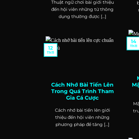
Thuật ngữ chơi bài giới thiệu
đến hội viên những từ thông
dụng thường được [...]
14
Th11
12
Th11
Cách Nhớ Bài Tiến Lên
Mậ
Trong Quá Trình Tham
Gia Cá Cược
Mậ
Cách nhớ bài tiến lên giới
tr
thiệu đến hội viên những
phương pháp để tăng [...]