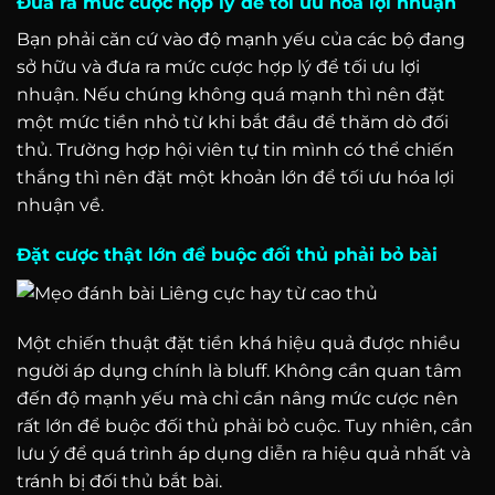
Đưa ra mức cược hợp lý để tối ưu hóa lợi nhuận
Bạn phải căn cứ vào độ mạnh yếu của các bộ đang
sở hữu và đưa ra mức cược hợp lý để tối ưu lợi
nhuận. Nếu chúng không quá mạnh thì nên đặt
một mức tiền nhỏ từ khi bắt đầu để thăm dò đối
thủ. Trường hợp hội viên tự tin mình có thể chiến
thắng thì nên đặt một khoản lớn để tối ưu hóa lợi
nhuận về.
Đặt cược thật lớn để buộc đối thủ phải bỏ bài
Một chiến thuật đặt tiền khá hiệu quả được nhiều
người áp dụng chính là bluff. Không cần quan tâm
đến độ mạnh yếu mà chỉ cần nâng mức cược nên
rất lớn để buộc đối thủ phải bỏ cuộc. Tuy nhiên, cần
lưu ý để quá trình áp dụng diễn ra hiệu quả nhất và
tránh bị đối thủ bắt bài.