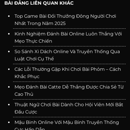
BÀI ĐĂNG LIÊN QUAN KHÁC
Top Game Bài Đổi Thưởng Đông Người Chơi
Nhất Trong Năm 2025
Kinh Nghiệm Đánh Bài Online Luôn Thắng Với
Mẹo Thực Chiến
So Sánh Xì Dách Online Và Truyền Thống Qua
Luật Chơi Cụ Thể
Các Lỗi Thường Gặp Khi Chơi Bài Phỏm – Cách
Khắc Phục
Mẹo Đánh Bài Catte Dễ Thắng Được Chia Sẻ Từ
Cao Thủ
Thuật Ngữ Chơi Bài Dành Cho Hội Viên Mới Bắt
Đầu Cược
Mậu Binh Online Với Mậu Binh Truyền Thống
Cực Hấp Dẫn