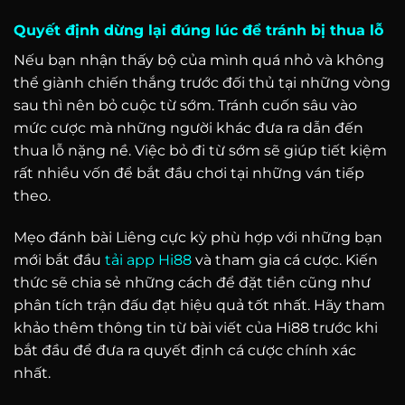
Quyết định dừng lại đúng lúc để tránh bị thua lỗ
Nếu bạn nhận thấy bộ của mình quá nhỏ và không
thể giành chiến thắng trước đối thủ tại những vòng
sau thì nên bỏ cuộc từ sớm. Tránh cuốn sâu vào
mức cược mà những người khác đưa ra dẫn đến
thua lỗ nặng nề. Việc bỏ đi từ sớm sẽ giúp tiết kiệm
rất nhiều vốn để bắt đầu chơi tại những ván tiếp
theo.
Mẹo đánh bài Liêng
cực kỳ phù hợp với những bạn
mới bắt đầu
tải app Hi88
và tham gia cá cược. Kiến
thức sẽ chia sẻ những cách để đặt tiền cũng như
phân tích trận đấu đạt hiệu quả tốt nhất. Hãy tham
khảo thêm thông tin từ bài viết của Hi88 trước khi
bắt đầu để đưa ra quyết định cá cược chính xác
nhất.