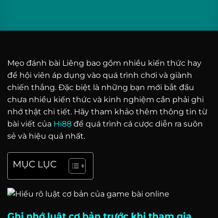
Mẹo đánh bài Liêng
bao gồm nhiều kiến thức hay
để hội viên áp dụng vào quá trình chơi và giành
chiến thắng. Đặc biệt là những bạn mới bắt đầu
chưa nhiều kiến thức và kinh nghiệm cần phải ghi
nhớ thật chi tiết. Hãy tham khảo thêm thông tin từ
bài viết của
Hi88
để quá trình cá cược diễn ra suôn
sẻ và hiệu quả nhất.
MỤC LỤC
Ghi nhớ luật cơ bản trước khi tham gia