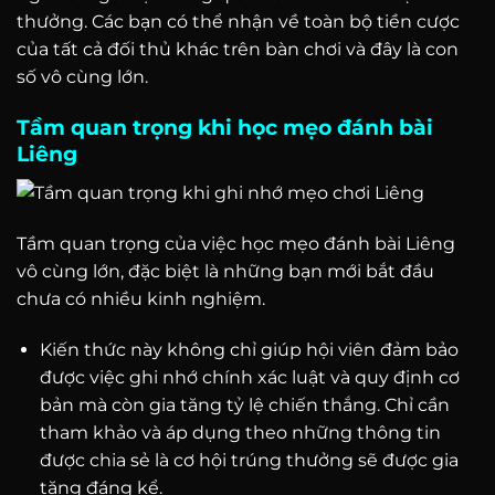
thưởng. Các bạn có thể nhận về toàn bộ tiền cược
của tất cả đối thủ khác trên bàn chơi và đây là con
số vô cùng lớn.
Tầm quan trọng khi học mẹo đánh bài
Liêng
Tầm quan trọng của việc học mẹo đánh bài Liêng
vô cùng lớn, đặc biệt là những bạn mới bắt đầu
chưa có nhiều kinh nghiệm.
Kiến thức này không chỉ giúp hội viên đảm bảo
được việc ghi nhớ chính xác luật và quy định cơ
bản mà còn gia tăng tỷ lệ chiến thắng. Chỉ cần
tham khảo và áp dụng theo những thông tin
được chia sẻ là cơ hội trúng thưởng sẽ được gia
tăng đáng kể.