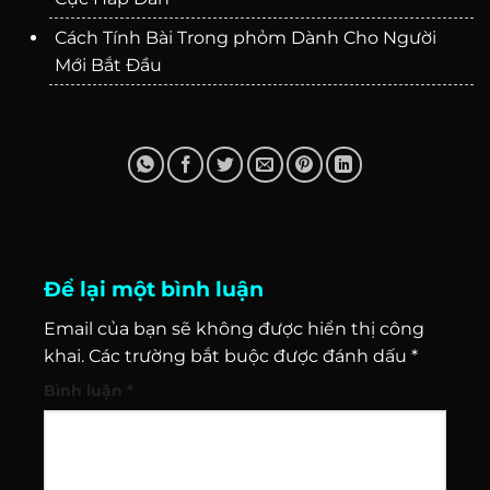
Cách Tính Bài Trong phỏm Dành Cho Người
Mới Bắt Đầu
Để lại một bình luận
Email của bạn sẽ không được hiển thị công
khai.
Các trường bắt buộc được đánh dấu
*
Bình luận
*