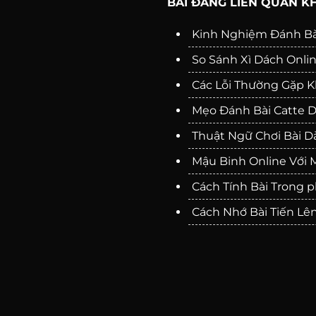
BÀI ĐĂNG LIÊN QUAN K
Kinh Nghiệm Đánh Bà
So Sánh Xì Dách Onli
Các Lỗi Thường Gặp K
Mẹo Đánh Bài Catte 
Thuật Ngữ Chơi Bài D
Mậu Binh Online Với
Cách Tính Bài Trong
Cách Nhớ Bài Tiến Lê