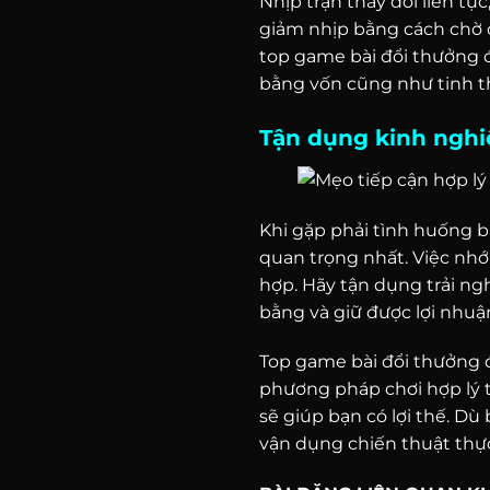
Nhịp trận thay đổi liên tụ
giảm nhịp bằng cách chờ c
top game bài đổi thưởng đ
bằng vốn cũng như tinh t
Tận dụng kinh nghi
Khi gặp phải tình huống bấ
quan trọng nhất. Việc nhớ 
hợp. Hãy tận dụng trải ng
bằng và giữ được lợi nhuận
Top game bài đổi thưởng 
phương pháp chơi hợp lý tạ
sẽ giúp bạn có lợi thế. D
vận dụng chiến thuật thực