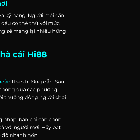
ơi
và kỹ năng. Người mới cần
 đầu có thể thử với mức
ùng sẽ mang lại nhiều hứng
hà cái Hi88
khoản
theo hướng dẫn. Sau
n thông qua các phương
đổi thưởng đông người chơi
ng nhập, bạn chỉ cần chọn
cả với người mới. Hãy bắt
ịp độ nhanh hơn.