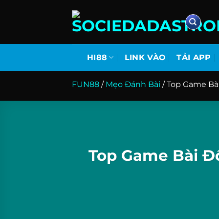
Bỏ
qua
nội
dung
HI88
LINK VÀO
TẢI APP
FUN88
/
Mẹo Đánh Bài
/
Top Game Bà
Top Game Bài Đ