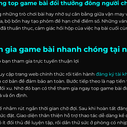
g top game bài đổi thưởng đông người ch
 những trò chơi bài hay nhờ sự cân bằng giữa vận may 
, bộ bốn hay tạo phỏm để hạn chế điểm số. Những ván
 đã thuần thục, cảm giác hồi hộp của việc hạ bài cuối c
 gia game bài nhanh chóng tại n
uy cập trang web chính thức rồi tiến hành
đăng ký tài 
n cơ bản để đảm bảo an toàn. Bước tiếp theo là nạp tiề
đổi xu. Nhờ đó bạn có thể tham gia ngay top game bài 
 và ổn định.
kế nhằm rút ngắn thời gian chờ đợi. Sau khi hoàn tất đă
c đặt. Giao diện thân thiện hỗ trợ thao tác dễ dàng kể 
 ít đối thủ để luyện tập, rồi dần thử sức ở phòng có nh