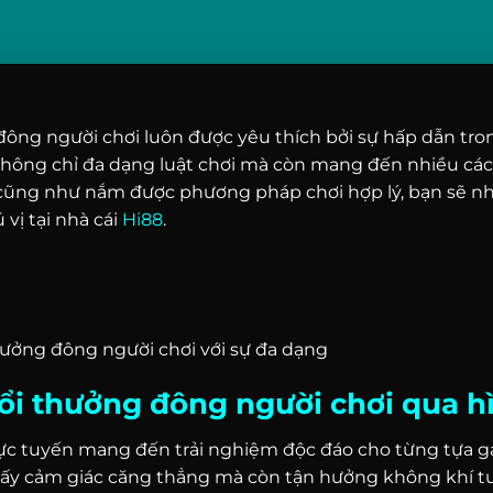
ông người chơi luôn được yêu thích bởi sự hấp dẫn tro
không chỉ đa dạng luật chơi mà còn mang đến nhiều các
 cũng như nắm được phương pháp chơi hợp lý, bạn sẽ 
vị tại nhà cái
Hi88
.
ổi thưởng đông người chơi qua hì
rực tuyến mang đến trải nghiệm độc đáo cho từng tựa ga
ấy cảm giác căng thẳng mà còn tận hưởng không khí tươ