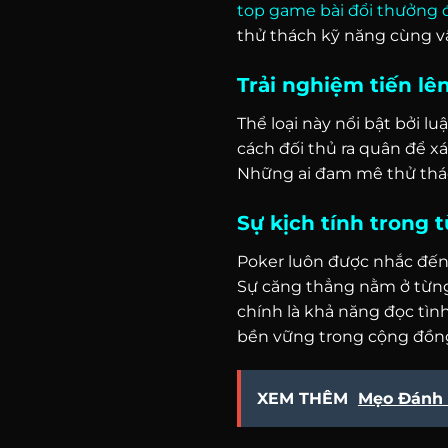
top game bài đổi thưởng 
thử thách kỹ năng cùng v
Trải nghiệm tiến l
Thể loại này nổi bật bởi l
cách đối thủ ra quân để xá
Những ai đam mê thử thác
Sự kịch tính trong 
Poker luôn được nhắc đến
Sự căng thẳng nằm ở từng 
chính là khả năng đọc tìn
bền vững trong cộng đồn
XEM THÊM
Mẹo Đánh 