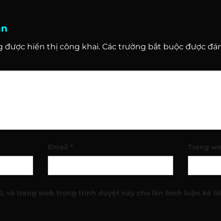
ận
 được hiển thị công khai.
Các trường bắt buộc được đ
Email
*
Trang w
l, và trang web trong trình duyệt này cho lần bình luận kế tiế