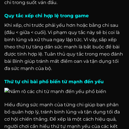
chi trong suốt ván đấu.
Quy tắc xếp chi hợp lệ trong game
Khi xếp, chi trước phải yếu hơn hoặc bằng chi sau
(đầu < giữa < cuối). Vi phạm quy tắc này sẽ bị coi là
binh lủng và xử thua ngay lập tức. Vì vậy, sắp xếp
theo thứ tự tăng dần sức mạnh là bắt buộc để bài
được tính hợp lệ. Tuân thủ quy tắc trong mẹo đánh
bài Binh giúp tránh mất điểm oan và tận dụng tối
đa sức mạnh của bộ.
Thứ tự chi bài phổ biến từ mạnh đến yếu
Hiểu đúng sức mạnh của từng chi giúp bạn phân
bổ quân hợp lý, tránh binh lủng và tận dụng tối đa
cơ hội chiến thắng. Để xếp lá một cách hiệu quả,
người chơi cần hiểu thứ tự mạnh yếu của các kết