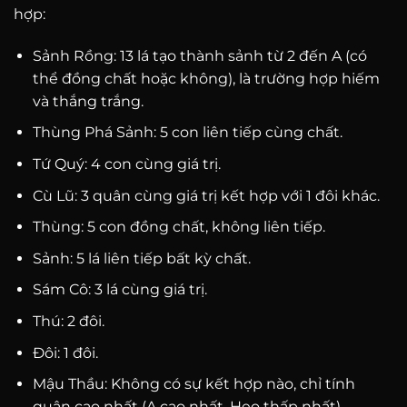
hợp:
Sảnh Rồng: 13 lá tạo thành sảnh từ 2 đến A (có
thể đồng chất hoặc không), là trường hợp hiếm
và thắng trắng.
Thùng Phá Sảnh: 5 con liên tiếp cùng chất.
Tứ Quý: 4 con cùng giá trị.
Cù Lũ: 3 quân cùng giá trị kết hợp với 1 đôi khác.
Thùng: 5 con đồng chất, không liên tiếp.
Sảnh: 5 lá liên tiếp bất kỳ chất.
Sám Cô: 3 lá cùng giá trị.
Thú: 2 đôi.
Đôi: 1 đôi.
Mậu Thầu: Không có sự kết hợp nào, chỉ tính
quân cao nhất (A cao nhất, Heo thấp nhất).