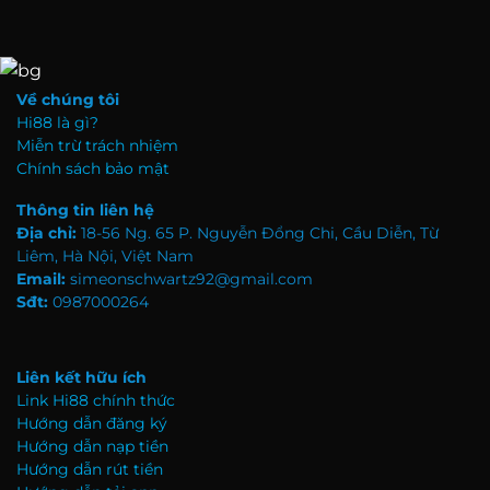
Về chúng tôi
Hi88 là gì?
Miễn trừ trách nhiệm
Chính sách bảo mật
Thông tin liên hệ
Địa chỉ:
18-56 Ng. 65 P. Nguyễn Đổng Chi, Cầu Diễn, Từ
Liêm, Hà Nội, Việt Nam
Email:
simeonschwartz92@gmail.com
Sđt:
0987000264
Liên kết hữu ích
Link Hi88 chính thức
Hướng dẫn đăng ký
Hướng dẫn nạp tiền
Hướng dẫn rút tiền