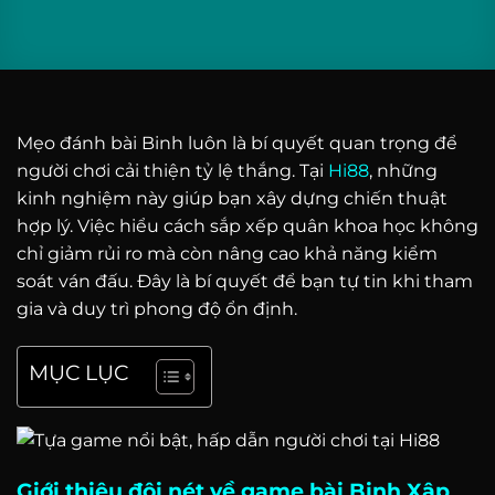
Mẹo đánh bài Binh luôn là bí quyết quan trọng để
người chơi cải thiện tỷ lệ thắng. Tại
Hi88
, những
kinh nghiệm này giúp bạn xây dựng chiến thuật
hợp lý. Việc hiểu cách sắp xếp quân khoa học không
chỉ giảm rủi ro mà còn nâng cao khả năng kiểm
soát ván đấu. Đây là bí quyết để bạn tự tin khi tham
gia và duy trì phong độ ổn định.
MỤC LỤC
Giới thiệu đôi nét về game bài Binh Xập