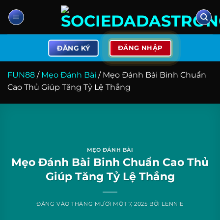
Bỏ
qua
nội
dung
ĐĂNG KÝ
ĐĂNG NHẬP
FUN88
/
Mẹo Đánh Bài
/
Mẹo Đánh Bài Binh Chuẩn
Cao Thủ Giúp Tăng Tỷ Lệ Thắng
MẸO ĐÁNH BÀI
Mẹo Đánh Bài Binh Chuẩn Cao Thủ
Giúp Tăng Tỷ Lệ Thắng
ĐĂNG VÀO
THÁNG MƯỜI MỘT 7, 2025
BỞI
LENNIE