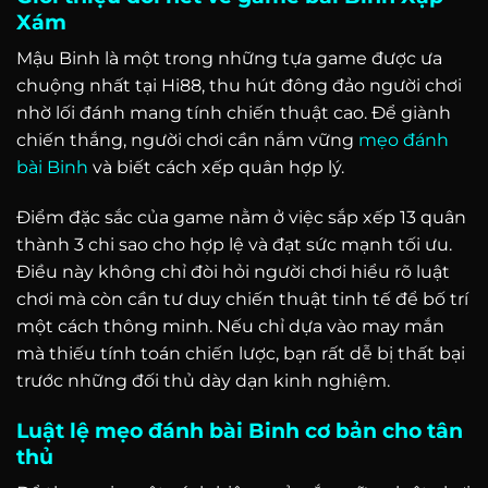
Xám
Mậu Binh là một trong những tựa game được ưa
chuộng nhất tại Hi88, thu hút đông đảo người chơi
nhờ lối đánh mang tính chiến thuật cao. Để giành
chiến thắng, người chơi cần nắm vững
mẹo đánh
bài Binh
và biết cách xếp quân hợp lý.
Điểm đặc sắc của game nằm ở việc sắp xếp 13 quân
thành 3 chi sao cho hợp lệ và đạt sức mạnh tối ưu.
Điều này không chỉ đòi hỏi người chơi hiểu rõ luật
chơi mà còn cần tư duy chiến thuật tinh tế để bố trí
một cách thông minh. Nếu chỉ dựa vào may mắn
mà thiếu tính toán chiến lược, bạn rất dễ bị thất bại
trước những đối thủ dày dạn kinh nghiệm.
Luật lệ mẹo đánh bài Binh cơ bản cho tân
thủ