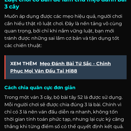
3 cây
Muốn áp dụng được các mẹo hiệu quả, người chơi
cần hiểu thật rõ luật chơi. Đây là nền tảng vô cùng
quan trọng, bởi chỉ khi nắm vững luật, bạn mới
tránh được những sai lầm cơ bản và tận dụng tốt
các chiến thuật:
XEM THÊM
Mẹo Đánh Bài Tứ Sắc - Chinh
Phục Mọi Ván Đấu Tại Hi88
Cách chia quân cực đơn giản
Trong một ván 3 cây, bộ bài tây 52 lá được sử dụng.
Mỗi người chơi sẽ được chia đúng 3 lá bài. Chính vì
chỉ có 3 lá nên ván đấu diễn ra nhanh, không tốn
thời gian tính toán phức tạp, nhưng lại cực kỳ căng
thẳng khi từng điểm số có thể quyết định kết quả.