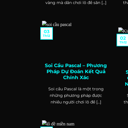
vàng mà dân chơi lô đề săn [...]
th
03
Th12
02
Th12
Soi Cầu Pascal – Phương
Pháp Dự Đoán Kết Quả
Chính Xác
N
Soi cầu Pascal là một trong
những phương pháp được
nhiều người chơi lô đề [...]
th