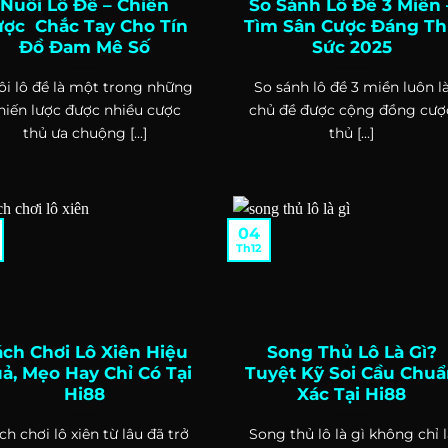
Nuôi Lô Đề – Chiến
So Sánh Lô Đề 3 Miền 
ược Chắc Tay Cho Tín
Tìm Sân Cược Đáng T
Đồ Đam Mê Số
Sức 2025
i lô đề là một trong những
So sánh lô đề 3 miền luôn l
hiến lược được nhiều cược
chủ đề được cộng đồng cượ
thủ ưa chuộng [...]
thủ [...]
04
Th12
ách Chơi Lô Xiên Hiệu
Song Thủ Lô Là Gì?
ả, Mẹo Hay Chỉ Có Tại
Tuyệt Kỹ Soi Cầu Chu
Hi88
Xác Tại Hi88
ch chơi lô xiên từ lâu đã trở
Song thủ lô là gì không chỉ l