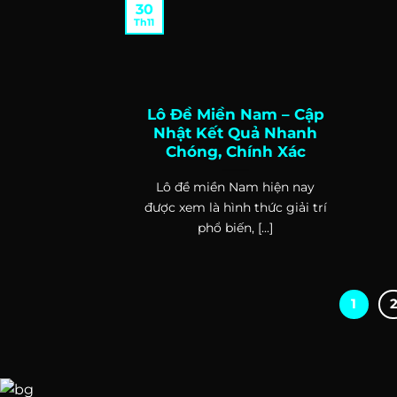
30
Th11
Lô Đề Miền Nam – Cập
Nhật Kết Quả Nhanh
Chóng, Chính Xác
Lô đề miền Nam hiện nay
được xem là hình thức giải trí
phổ biến, [...]
1