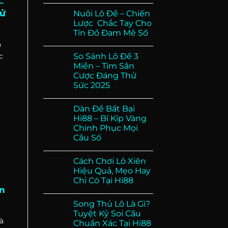
–
hử
Nuôi Lô Đề – Chiến
Lược Chắc Tay Cho
Tín Đồ Đam Mê Số
à
So Sánh Lô Đề 3
c
Miền – Tìm Sân
Cược Đáng Thử
Sức 2025
Dàn Đề Bất Bại
Hi88 – Bí Kíp Vàng
Chinh Phục Mọi
Cầu Số
Cách Chơi Lô Xiên
Hiệu Quả, Mẹo Hay
Chỉ Có Tại Hi88
ẩn
Song Thủ Lô Là Gì?
Tuyệt Kỹ Soi Cầu
à
Chuẩn Xác Tại Hi88