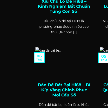
Xỉu Chủ Lô Đề Hi88 –
Kinh Nghiệm Bắt Chuẩn
L
Từng Con Số
Xỉu chủ lô đề tại Hi88 là
Nuô
phương pháp được nhiều cao
c
thủ lựa chọn [...]
06
05
Th12
Th12
Dàn Đề Bất Bại Hi88 – Bí
C
Kíp Vàng Chinh Phục
Qu
Mọi Cầu Số
Dàn đề bất bại luôn là từ khóa
Cá