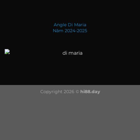
Angle Di Maria
Năm 2024-2025
Copyright 2026 ©
hi88.day