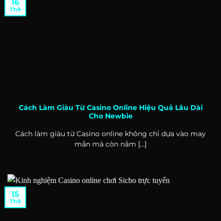
16
Th9
Cách Làm Giàu Từ Casino Online Hiệu Quả Lâu Dài
Cho Newbie
Cách làm giàu từ Casino online không chỉ dựa vào may
mắn mà còn nằm [...]
15
Th9