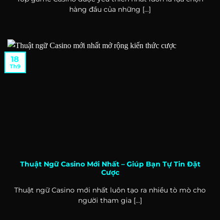
hàng đầu của những [...]
18
Th9
Thuật Ngữ Casino Mới Nhất – Giúp Bạn Tự Tin Đặt
Cược
Thuật ngữ Casino mới nhất luôn tạo ra nhiều tò mò cho
người tham gia [...]