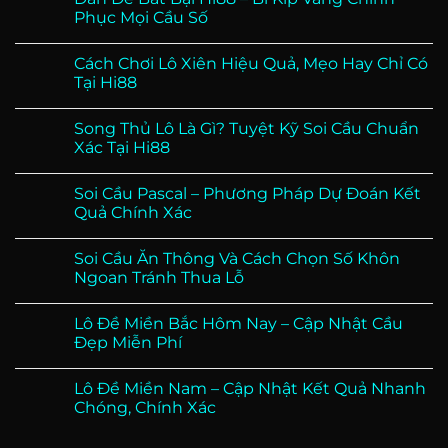
Phục Mọi Cầu Số
Cách Chơi Lô Xiên Hiệu Quả, Mẹo Hay Chỉ Có
Tại Hi88
Song Thủ Lô Là Gì? Tuyệt Kỹ Soi Cầu Chuẩn
Xác Tại Hi88
Soi Cầu Pascal – Phương Pháp Dự Đoán Kết
Quả Chính Xác
Soi Cầu Ăn Thông Và Cách Chọn Số Khôn
Ngoan Tránh Thua Lỗ
Lô Đề Miền Bắc Hôm Nay – Cập Nhật Cầu
Đẹp Miễn Phí
Lô Đề Miền Nam – Cập Nhật Kết Quả Nhanh
Chóng, Chính Xác