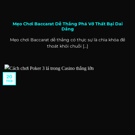
Mẹo Chơi Baccarat Dễ Thắng Phá Vỡ Thất Bại Dai
Dẳng
Mẹo chơi Baccarat dễ thắng có thực sự là chìa khóa để
thoát khỏi chuỗi [...]
20
Th9