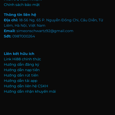
Chính sách bảo mật
Thông tin liên hệ
Địa chỉ:
18-56 Ng. 65 P. Nguyễn Đổng Chi, Cầu Diễn, Từ
Liêm, Hà Nội, Việt Nam
Email:
simeonschwartz92@gmail.com
Sđt:
0987000264
Liên kết hữu ích
Link Hi88 chính thức
Hướng dẫn đăng ký
Hướng dẫn nạp tiền
Hướng dẫn rút tiền
Hướng dẫn tải app
Hướng dẫn liên hệ CSKH
Hướng dẫn nhận khuyến mãi