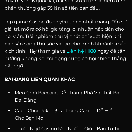
duy trì vốn. Ngược lại, đặt vào số cụ thể lại đem đến
phần thưởng gấp 35 lần số tiền ban đầu.
Top game Casino được yêu thích nhất mang đến sự
giải trí, mở ra cơ hội gia tăng lợi nhuận hấp dẫn cho
hội viên. Trải nghiệm thú vị nhất chỉ xuất hiện khi
bạn sẵn sàng thử sức và tạo cho mình khoảnh khắc
kịch tính. Hãy tham gia và
Liên hệ Hi88
ngay để tận
hưởng không khí sôi động cùng cơ hội chiến thắng
bất ngờ.
BÀI ĐĂNG LIÊN QUAN KHÁC
Mẹo Chơi Baccarat Dễ Thắng Phá Vỡ Thất Bại
Dai Dẳng
Cách Chơi Poker 3 Lá Trong Casino Dễ Hiểu
Cho Bạn Mới
Thuật Ngữ Casino Mới Nhất – Giúp Bạn Tự Tin