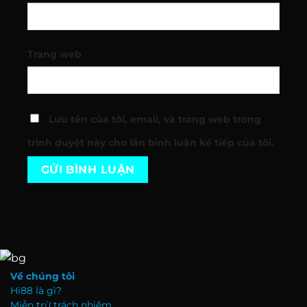
Trang web
Lưu tên của tôi, email, và trang web trong
trình duyệt này cho lần bình luận kế tiếp của tôi.
Về chúng tôi
Hi88 là gì?
Miễn trừ trách nhiệm