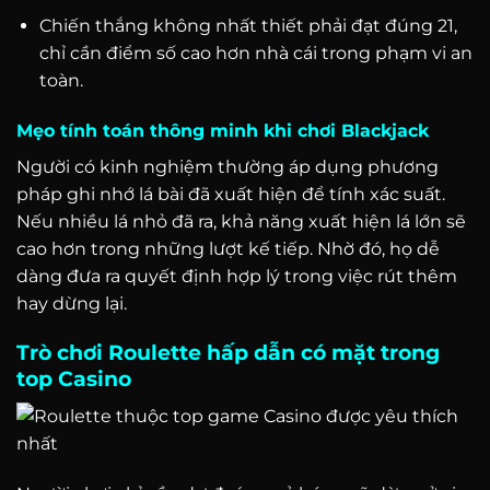
Chiến thắng không nhất thiết phải đạt đúng 21,
chỉ cần điểm số cao hơn nhà cái trong phạm vi an
toàn.
Mẹo tính toán thông minh khi chơi Blackjack
Người có kinh nghiệm thường áp dụng phương
pháp ghi nhớ lá bài đã xuất hiện để tính xác suất.
Nếu nhiều lá nhỏ đã ra, khả năng xuất hiện lá lớn sẽ
cao hơn trong những lượt kế tiếp. Nhờ đó, họ dễ
dàng đưa ra quyết định hợp lý trong việc rút thêm
hay dừng lại.
Trò chơi Roulette hấp dẫn có mặt trong
top Casino