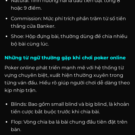
Natural: Tình huống hai lá đầu tiên đạt tổng 8
hoặc 9 điểm.
Commission: Mức phí trích phần trăm từ số tiền
thắng cửa Banker.
Shoe: Hộp đựng bài, thường dùng để chia nhiều
bộ bài cùng lúc.
Những từ ngữ thường gặp khi chơi poker online
Poker online phát triển mạnh mẽ với hệ thống từ
vựng chuyên biệt, xuất hiện thường xuyên trong
từng ván đấu. Hiểu rõ giúp người chơi dễ dàng theo
kịp nhịp trận.
Blinds: Bao gồm small blind và big blind, là khoản
tiền cược bắt buộc trước khi chia bài.
Flop: Vòng chia ba lá bài chung đầu tiên đặt trên
bàn.