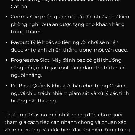
Casino.
Comps: Các phần quà hoặc ưu đãi như vé sự kiện,
phòng nghỉ, bữa ăn được tặng cho khách hàng
trung thành.
Payout: Tỷ lệ hoặc số tiền người chơi sẽ nhận
được khi giành chiến thắng trong một ván cược.
Progressive Slot: Máy đánh bạc có giải thưởng
cộng dồn, giá trị jackpot tăng dần cho tới khi có
người thắng.
Pit Boss: Quản lý khu vực bàn chơi trong Casino,
người chịu trách nhiệm giám sát và xử lý các tình
huống bất thường.
Thuật ngữ Casino mới nhất mang đến cho người
tham gia cách tiếp cận nhanh chóng và chuẩn xác
với môi trường cá cược hiện đại. Khi hiểu đúng từng