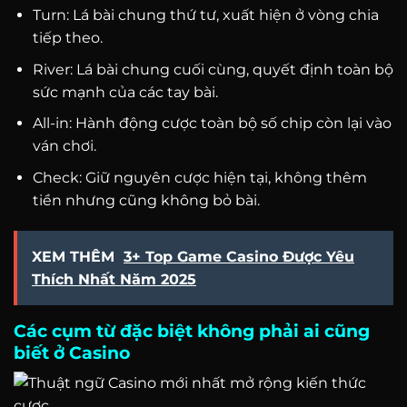
Turn: Lá bài chung thứ tư, xuất hiện ở vòng chia
tiếp theo.
River: Lá bài chung cuối cùng, quyết định toàn bộ
sức mạnh của các tay bài.
All-in: Hành động cược toàn bộ số chip còn lại vào
ván chơi.
Check: Giữ nguyên cược hiện tại, không thêm
tiền nhưng cũng không bỏ bài.
XEM THÊM
3+ Top Game Casino Được Yêu
Thích Nhất Năm 2025
Các cụm từ đặc biệt không phải ai cũng
biết ở Casino