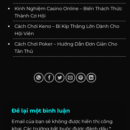
Kinh Nghiệm Casino Online – Biến Thách Thức
Thành Cơ Hội
Cách Chơi Keno – Bí Kíp Thắng Lớn Dành Cho
Hội Viên
Cách Chơi Poker – Hướng Dẫn Đơn Giản Cho
Tân Thủ
Để lại một bình luận
Email của bạn sẽ không được hiển thị công
khai.
Các trường bắt buộc được đánh dấu
*