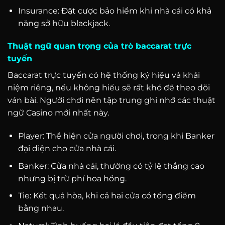
Insurance: Đặt cược bảo hiểm khi nhà cái có khả
năng sở hữu blackjack.
Thuật ngữ quan trọng của trò baccarat trực
tuyến
Baccarat trực tuyến có hệ thống ký hiệu và khái
niệm riêng, nếu không hiểu sẽ rất khó để theo dõi
ván bài. Người chơi nên tập trung ghi nhớ các thuật
ngữ Casino mới nhất này.
Player: Thể hiện cửa người chơi, trong khi Banker
đại diện cho cửa nhà cái.
Banker: Cửa nhà cái, thường có tỷ lệ thắng cao
nhưng bị trừ phí hoa hồng.
Tie: Kết quả hòa, khi cả hai cửa có tổng điểm
bằng nhau.