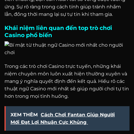
ứng. Sự rõ ràng trong cách tính giúp tránh nhầm
lẫn, đồng thời mang lại sự tự tin khi tham gia.
Khái niệm liên quan đến top trò chơi
Casino phổ biến
Trong các trò chơi Casino trực tuyến, những khái
niệm chuyên môn luôn xuất hiện thường xuyên và
mang ý nghĩa quyết định đến kết quả. Hiểu rõ các
thuật ngữ Casino mới nhất sẽ giúp người chơi tự tin
hơn trong mọi tình huống.
XEM THÊM
Cách Chơi Fantan Giúp Người
Mới Đạt Lợi Nhuận Cực Khủng