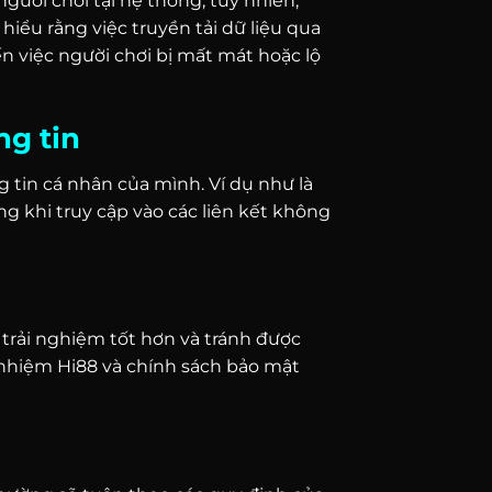
gười chơi tại hệ thống, tuy nhiên,
iểu rằng việc truyền tải dữ liệu qua
ến việc người chơi bị mất mát hoặc lộ
ng tin
 tin cá nhân của mình. Ví dụ như là
g khi truy cập vào các liên kết không
 trải nghiệm tốt hơn và tránh được
 nhiệm Hi88 và chính sách bảo mật