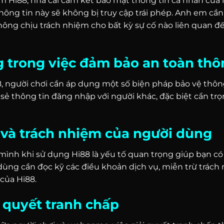
m Hi88, nhà cái cam kết bảo mật thông tin cá nhân của n
ng tin này sẽ không bị truy cập trái phép. Anh em cần h
không chịu trách nhiệm cho bất kỳ sự cố nào liên quan đ
g trong việc đảm bảo an toàn thô
 người chơi cần áp dụng một số biện pháp bảo vệ thông
 thông tin đăng nhập với người khác, đặc biệt cẩn trọn
i và trách nhiệm của người dùng
 mình khi sử dụng Hi88 là yếu tố quan trọng giúp bạn có
ùng cần đọc kỹ các điều khoản dịch vụ, miễn trừ trách
của Hi88.
i quyết tranh chấp