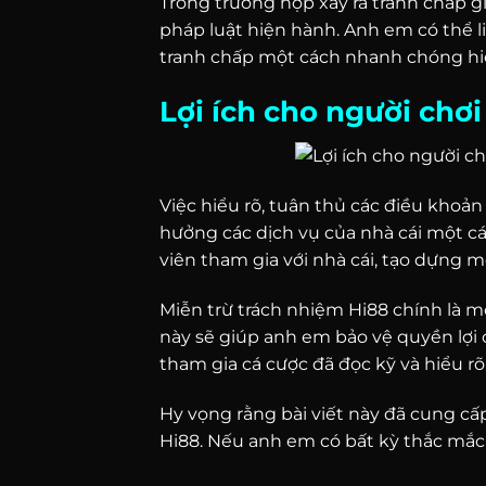
Trong trường hợp xảy ra tranh chấp g
pháp luật hiện hành. Anh em có thể l
tranh chấp một cách nhanh chóng hi
Lợi ích cho người chơi
Việc hiểu rõ, tuân thủ các điều khoả
hưởng các dịch vụ của nhà cái một cá
viên tham gia với nhà cái, tạo dựng 
Miễn trừ trách nhiệm Hi88 chính là m
này sẽ giúp anh em bảo vệ quyền lợi 
tham gia cá cược đã đọc kỹ và hiểu rõ
Hy vọng rằng bài viết này đã cung cấ
Hi88. Nếu anh em có bất kỳ thắc mắc n