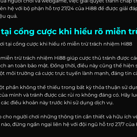
iữa người chơi và webgame, việc giải quyết tranh chấp 
iên hệ với bộ phận hỗ trợ 27/24 của Hi88 để được giải đ
ệu quả.
 tại cổng cược khi hiểu rõ miễn t
n miễn trừ trách nhiệm Hi88 giúp cược thủ tránh được cá
ch an toàn bảo mật. Đồng thời, điều này cũng thể hiện 
một môi trường cá cược trực tuyến lành mạnh, đáng tin cậ
ột phần không thể thiếu trong bất kỳ thỏa thuận sử dụn
của mình và tránh được các rủi ro không đáng có. Hãy lu
 các điều khoản này trước khi sử dụng dịch vụ.
p cho người chơi những thông tin cần thiết và hữu ích 
ào, đừng ngần ngại liên hệ với đội ngũ hỗ trợ 27/7 của H