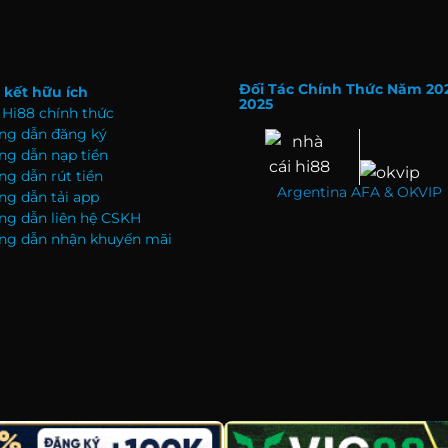
Đối Tác Chính Thức Năm 20
 kết hữu ích
2025
 Hi88 chính thức
ng dẫn đăng ký
g dẫn nạp tiền
g dẫn rút tiền
Argentina AFA & OKVIP
ng dẫn tải app
ng dẫn liên hệ CSKH
ng dẫn nhận khuyến mãi