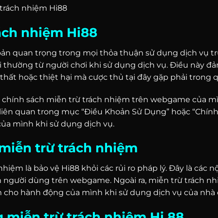
ách nhiệm Hi88
oản quan trọng trong mọi thỏa thuận sử dụng dịch vụ t
ồi thường từ người chơi khi sử dụng dịch vụ. Điều này
thất hoặc thiệt hại mà cược thủ tại đây gặp phải trong 
về chính sách miễn trừ trách nhiệm trên webgame của mì
n liên quan trong mục “Điều Khoản Sử Dụng” hoặc “Chín
của mình khi sử dụng dịch vụ.
miễn trừ trách nhiệm
hiệm là bảo vệ Hi88 khỏi các rủi ro pháp lý. Đây là các n
ệm người dùng trên webgame. Ngoài ra, miễn trừ trách n
m cho hành động của mình khi sử dụng dịch vụ của nhà c
g miễn trừ trách nhiệm Hi 88