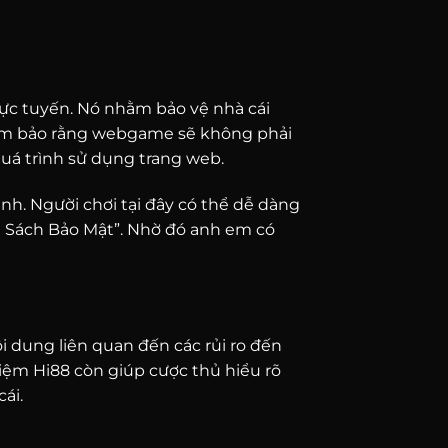
rực tuyến. Nó nhằm bảo vệ nhà cái
 đảm bảo rằng webgame sẽ không phải
quá trình sử dụng trang web.
nh. Người chơi tại đây có thể dễ dàng
h Sách Bảo Mật”. Nhờ đó anh em có
ội dung liên quan đến các rủi ro đến
hiệm Hi88 còn giúp cược thủ hiểu rõ
ái.