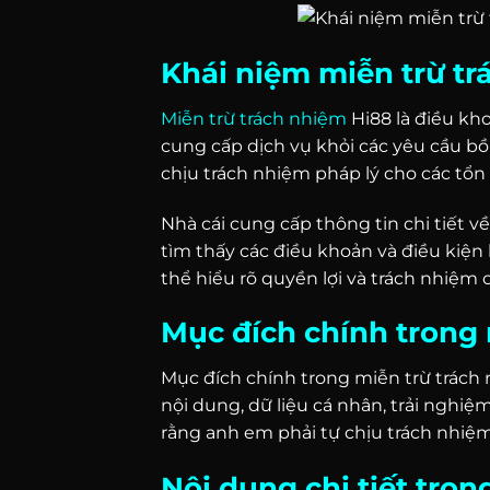
Khái niệm miễn trừ tr
Miễn trừ trách nhiệm
Hi88 là điều kh
cung cấp dịch vụ khỏi các yêu cầu b
chịu trách nhiệm pháp lý cho các tổn 
Nhà cái cung cấp thông tin chi tiết 
tìm thấy các điều khoản và điều kiệ
thể hiểu rõ quyền lợi và trách nhiệm 
Mục đích chính trong 
Mục đích chính trong miễn trừ trách n
nội dung, dữ liệu cá nhân, trải nghi
rằng anh em phải tự chịu trách nhiệ
Nội dung chi tiết tron