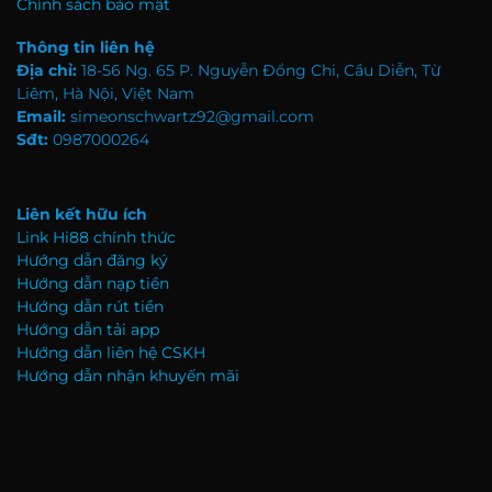
Chính sách bảo mật
Thông tin liên hệ
Địa chỉ:
18-56 Ng. 65 P. Nguyễn Đổng Chi, Cầu Diễn, Từ
Liêm, Hà Nội, Việt Nam
Email:
simeonschwartz92@gmail.com
Sđt:
0987000264
Liên kết hữu ích
Link Hi88 chính thức
Hướng dẫn đăng ký
Hướng dẫn nạp tiền
Hướng dẫn rút tiền
Hướng dẫn tải app
Hướng dẫn liên hệ CSKH
Hướng dẫn nhận khuyến mãi