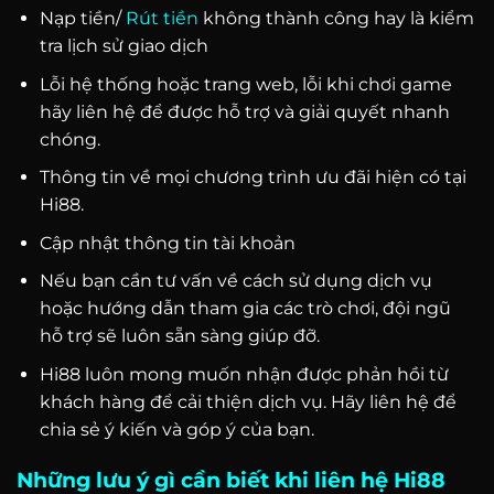
Nạp tiền/
Rút tiền
không thành công hay là kiểm
tra lịch sử giao dịch
Lỗi hệ thống hoặc trang web, lỗi khi chơi game
hãy liên hệ để được hỗ trợ và giải quyết nhanh
chóng.
Thông tin về mọi chương trình ưu đãi hiện có tại
Hi88.
Cập nhật thông tin tài khoản
Nếu bạn cần tư vấn về cách sử dụng dịch vụ
hoặc hướng dẫn tham gia các trò chơi, đội ngũ
hỗ trợ sẽ luôn sẵn sàng giúp đỡ.
Hi88 luôn mong muốn nhận được phản hồi từ
khách hàng để cải thiện dịch vụ. Hãy liên hệ để
chia sẻ ý kiến và góp ý của bạn.
Những lưu ý gì cần biết khi liên hệ Hi88