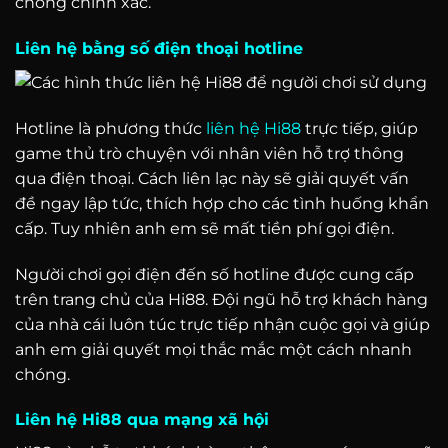
chóng chính xác.
Liên hệ bằng số điện thoại hotline
Hotline là phương thức
liên hệ Hi88
trực tiếp, giúp
game thủ trò chuyện với nhân viên hỗ trợ thông
qua điện thoại. Cách liên lạc này sẽ giải quyết vấn
đề ngay lập tức, thích hợp cho các tình huống khẩn
cấp. Tuy nhiên anh em sẽ mất tiền phí gọi điện.
Người chơi gọi điện đến số hotline được cung cấp
trên trang chủ của Hi88. Đội ngũ hỗ trợ khách hàng
của nhà cái luôn túc trực tiếp nhận cuộc gọi và giúp
anh em giải quyết mọi thắc mắc một cách nhanh
chóng.
Liên hệ Hi88 qua mạng xã hội