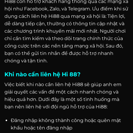
Hi88 còn hỗ trợ khách hàng thông qua các mạng xã
hội như Facebook, Zalo, và Telegram. Ưu điểm khi sử
dụng cách liên hệ Hi88 qua mạng xã hội là: Tiện lợi,
dễ dàng tiếp cận, thường có thông tin cập nhật và
các chương trình khuyến mãi mới nhất. Người chơi
chỉ cần tìm kiếm và theo dõi trang chính thức của
cổng cược trên các nền tảng mạng xã hội. Sau đó,
bạn có thể gửi tin nhắn để được hỗ trợ nhanh
chóng và tận tình.
Khi nào cần liên hệ Hi 88?
Việc biết khi nào cần liên hệ Hi88 sẽ giúp anh em
giải quyết các vấn đề một cách nhanh chóng và
hiệu quả hơn. Dưới đây là một số tình huống mà
bạn nên liên hệ với đội ngũ hỗ trợ của Hi88:
Đăng nhập không thành công hoặc quên mật
khẩu hoặc tên đăng nhập