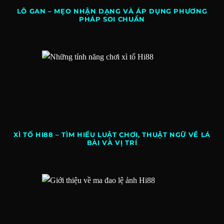
LÔ GAN – MẸO NHẬN DẠNG VÀ ÁP DỤNG PHƯƠNG
PHÁP SOI CHUẨN
XÌ TỐ HI88 – TÌM HIỂU LUẬT CHƠI, THUẬT NGỮ VỀ LÁ
BÀI VÀ VỊ TRÍ