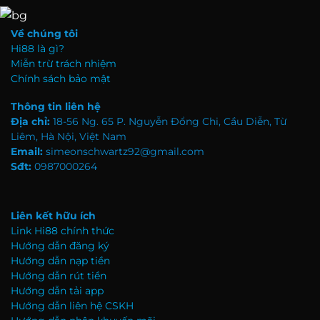
Về chúng tôi
Hi88 là gì?
Miễn trừ trách nhiệm
Chính sách bảo mật
Thông tin liên hệ
Địa chỉ:
18-56 Ng. 65 P. Nguyễn Đổng Chi, Cầu Diễn, Từ
Liêm, Hà Nội, Việt Nam
Email:
simeonschwartz92@gmail.com
Sđt:
0987000264
Liên kết hữu ích
Link Hi88 chính thức
Hướng dẫn đăng ký
Hướng dẫn nạp tiền
Hướng dẫn rút tiền
Hướng dẫn tải app
Hướng dẫn liên hệ CSKH