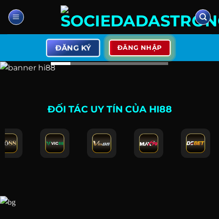
Bỏ
qua
nội
dung
ĐĂNG KÝ
ĐĂNG NHẬP
ĐỐI TÁC UY TÍN CỦA HI88