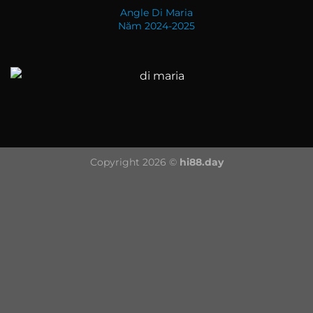
Angle Di Maria
Năm 2024-2025
Copyright 2026 ©
hi88.day