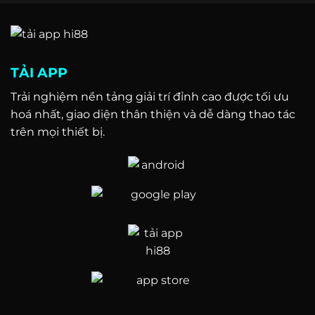
TẢI APP
Trải nghiệm nền tảng giải trí đỉnh cao được tối ưu
hoá nhất, giao diện thân thiện và dễ dàng thao tác
trên mọi thiết bị.