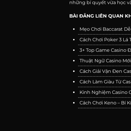
những bí quyết vừa học v
BÀI ĐĂNG LIÊN QUAN K
Mẹo Chơi Baccarat Dễ
Cách Chơi Poker 3 Lá
3+ Top Game Casino 
Thuật Ngữ Casino Mới
Cách Giải Vận Đen Ca
Cách Làm Giàu Từ Cas
Kinh Nghiệm Casino O
Cách Chơi Keno – Bí 