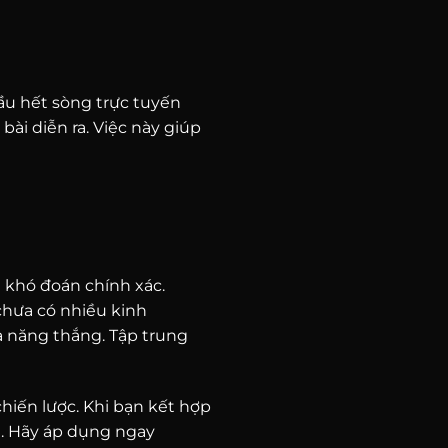
Hầu hết sòng trực tuyến
bài diễn ra. Việc này giúp
à khó đoán chính xác.
chưa có nhiều kinh
ả năng thắng. Tập trung
hiến lược. Khi bạn kết hợp
kể. Hãy áp dụng ngay