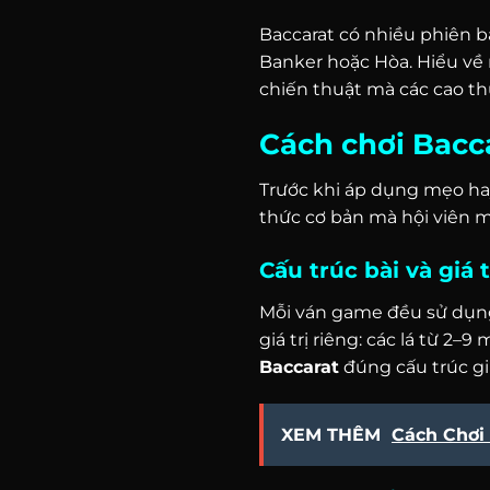
Baccarat có nhiều phiên b
Banker hoặc Hòa. Hiểu về 
chiến thuật mà các cao t
Cách chơi Bacca
Trước khi áp dụng mẹo hay
thức cơ bản mà hội viên mớ
Cấu trúc bài và giá t
Mỗi ván game đều sử dụng 
giá trị riêng: các lá từ 2–
Baccarat
đúng cấu trúc gi
XEM THÊM
Cách Chơi