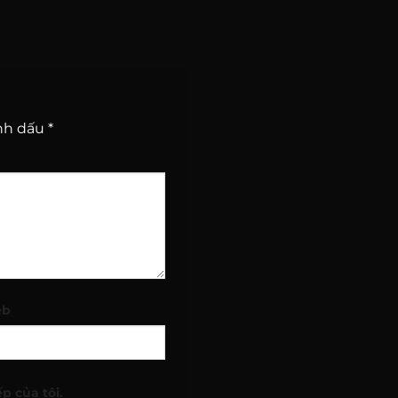
ánh dấu
*
eb
p của tôi.