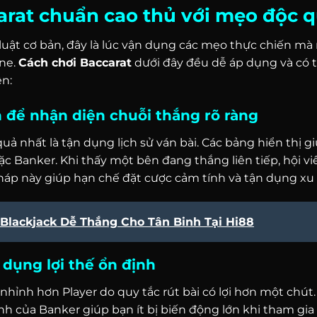
arat chuẩn cao thủ với mẹo độc 
uật cơ bản, đây là lúc vận dụng các mẹo thực chiến mà
ine.
Cách chơi Baccarat
dưới đây đều dễ áp dụng và có th
ên:
n để nhận diện chuỗi thắng rõ ràng
uả nhất là tận dụng lịch sử ván bài. Các bảng hiển thị 
ặc Banker. Khi thấy một bên đang thắng liên tiếp, hội v
háp này giúp hạn chế đặt cược cảm tính và tận dụng xu
Blackjack Dễ Thắng Cho Tân Binh Tại Hi88
dụng lợi thế ổn định
nhỉnh hơn Player do quy tắc rút bài có lợi hơn một chút
h của Banker giúp bạn ít bị biến động lớn khi tham gia l