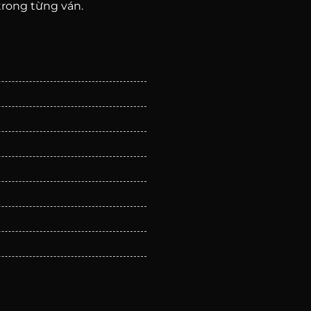
trong từng ván.