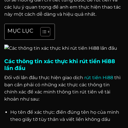
các lưu ý quan trọng để anh em thực hiện thao tác
này một cách dễ dàng và hiệu quả nhất.
MỤC LỤC
Các thông tin xác thực khi rút tiền Hi88
lần đầu
Đối với lần đầu thực hiện giao dịch
rút tiền Hi88
thì
bạn cần phải có những xác thực các thông tin
chính xác để xác minh thông tin rút tiền về tài
khoản như sau:
Họ tên để xác thực: điền đúng tên họ của mình
theo giấy tờ tùy thân và viết liền không dấu