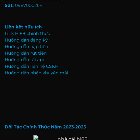
Sđt:
0987000264
Liên kết hữu ích
Link Hi88 chính thức
Hướng dẫn đăng ký
Hướng dẫn nạp tiền
Hướng dẫn rút tiền
Hướng dẫn tải app
Hướng dẫn liên hệ CSKH
Hướng dẫn nhận khuyến mãi
Đối Tác Chính Thức Năm 2023-2025