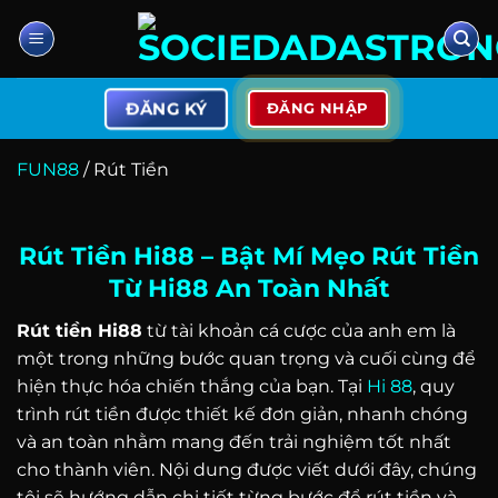
Bỏ
qua
nội
dung
ĐĂNG KÝ
ĐĂNG NHẬP
FUN88
/
Rút Tiền
Rút Tiền Hi88 – Bật Mí Mẹo Rút Tiền
Từ Hi88 An Toàn Nhất
Rút tiền Hi88
từ tài khoản cá cược của anh em là
một trong những bước quan trọng và cuối cùng để
hiện thực hóa chiến thắng của bạn. Tại
Hi 88
, quy
trình rút tiền được thiết kế đơn giản, nhanh chóng
và an toàn nhằm mang đến trải nghiệm tốt nhất
cho thành viên. Nội dung được viết dưới đây, chúng
tôi sẽ hướng dẫn chi tiết từng bước để rút tiền và