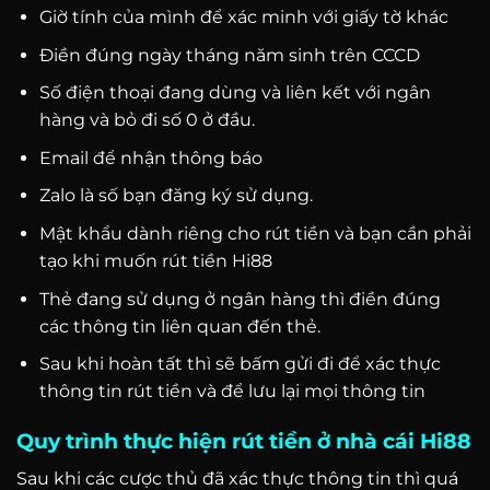
Giờ tính của mình để xác minh với giấy tờ khác
Điền đúng ngày tháng năm sinh trên CCCD
Số điện thoại đang dùng và liên kết với ngân
hàng và bỏ đi số 0 ở đầu.
Email để nhận thông báo
Zalo là số bạn đăng ký sử dụng.
Mật khẩu dành riêng cho rút tiền và bạn cần phải
tạo khi muốn rút tiền Hi88
Thẻ đang sử dụng ở ngân hàng thì điền đúng
các thông tin liên quan đến thẻ.
Sau khi hoàn tất thì sẽ bấm gửi đi để xác thực
thông tin rút tiền và để lưu lại mọi thông tin
Quy trình thực hiện rút tiền ở nhà cái Hi88
Sau khi các cược thủ đã xác thực thông tin thì quá