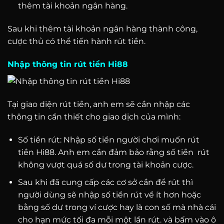
thêm tài khoản ngân hàng.
Sau khi thêm tài khoản ngân hàng thành công,
cược thủ có thể tiến hành rút tiền.
Nhập thông tin rút tiền Hi88
Tại giao diện rút tiền, anh em sẽ cần nhập các
thông tin cần thiết cho giao dịch của mình:
Số tiền rút: Nhập số tiền người chơi muốn rút
tiền Hi88. Anh em cần đảm bảo rằng số tiền rút
không vượt quá số dư trong tài khoản cược.
Sau khi đã cung cấp các cơ sở cần để rút thì
người dùng sẽ nhập số tiền rút về ít hơn hoặc
bằng số dư trong ví cược hay là con số mà nhà cái
cho hạn mức tối đa mỗi một lần rút. và bấm vào ô