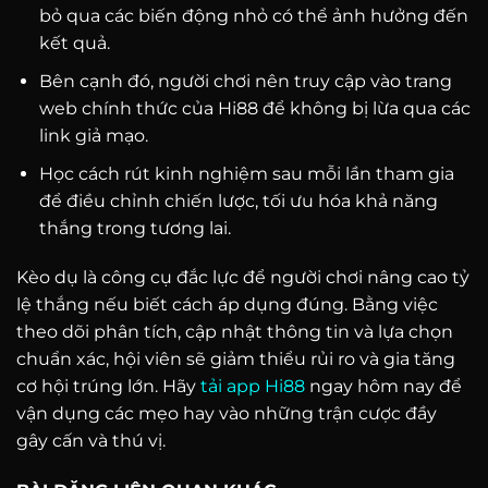
bỏ qua các biến động nhỏ có thể ảnh hưởng đến
kết quả.
Bên cạnh đó, người chơi nên truy cập vào trang
web chính thức của Hi88 để không bị lừa qua các
link giả mạo.
Học cách rút kinh nghiệm sau mỗi lần tham gia
để điều chỉnh chiến lược, tối ưu hóa khả năng
thắng trong tương lai.
Kèo dụ là công cụ đắc lực để người chơi nâng cao tỷ
lệ thắng nếu biết cách áp dụng đúng. Bằng việc
theo dõi phân tích, cập nhật thông tin và lựa chọn
chuẩn xác, hội viên sẽ giảm thiểu rủi ro và gia tăng
cơ hội trúng lớn. Hãy
tải app Hi88
ngay hôm nay để
vận dụng các mẹo hay vào những trận cược đầy
gây cấn và thú vị.