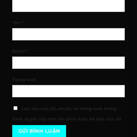
Tên
*
Email
*
Trang web
Lưu tên của tôi, email, và trang web trong
trình duyệt này cho lần bình luận kế tiếp của tôi.