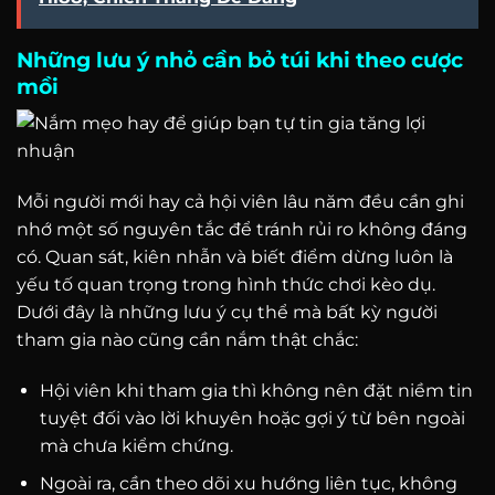
Những lưu ý nhỏ cần bỏ túi khi theo cược
mồi
Mỗi người mới hay cả hội viên lâu năm đều cần ghi
nhớ một số nguyên tắc để tránh rủi ro không đáng
có. Quan sát, kiên nhẫn và biết điểm dừng luôn là
yếu tố quan trọng trong hình thức chơi kèo dụ.
Dưới đây là những lưu ý cụ thể mà bất kỳ người
tham gia nào cũng cần nắm thật chắc:
Hội viên khi tham gia thì không nên đặt niềm tin
tuyệt đối vào lời khuyên hoặc gợi ý từ bên ngoài
mà chưa kiểm chứng.
Ngoài ra, cần theo dõi xu hướng liên tục, không