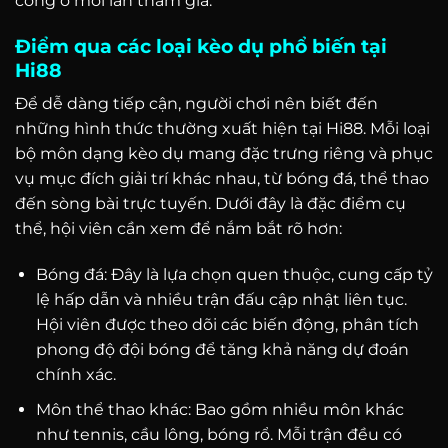
công ở mỗi lần tham gia.
Điểm qua các loại kèo dụ phổ biến tại
Hi88
Để dễ dàng tiếp cận, người chơi nên biết đến
những hình thức thường xuất hiện tại Hi88. Mỗi loại
bộ môn dạng kèo dụ mang đặc trưng riêng và phục
vụ mục đích giải trí khác nhau, từ bóng đá, thể thao
đến sòng bài trực tuyến. Dưới đây là đặc điểm cụ
thể, hội viên cần xem để nắm bắt rõ hơn:
Bóng đá: Đây là lựa chọn quen thuộc, cung cấp tỷ
lệ hấp dẫn và nhiều trận đấu cập nhật liên tục.
Hội viên được theo dõi các biến động, phân tích
phong độ đội bóng để tăng khả năng dự đoán
chính xác.
Môn thể thao khác: Bao gồm nhiều môn khác
như tennis, cầu lông, bóng rổ. Mỗi trận đều có