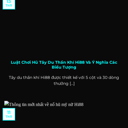
13
Th11
Luật Chơi Hũ Tây Du Thần Khí Hi88 Và Ý Nghĩa Các
Biểu Tượng
Tây du thần khí Hi88 được thiết kế với 5 cột và 30 dòng
thưởng [...]
11
Th11