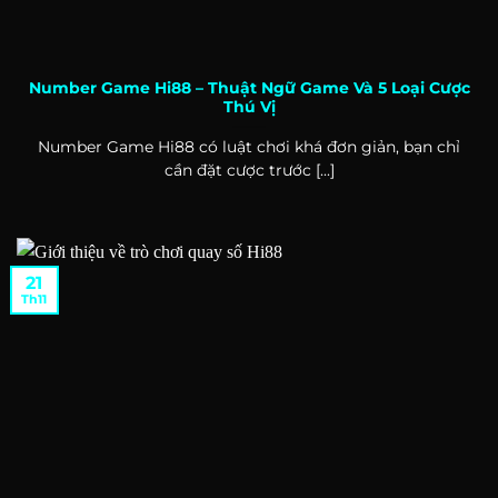
Number Game Hi88 – Thuật Ngữ Game Và 5 Loại Cược
Thú Vị
Number Game Hi88 có luật chơi khá đơn giản, bạn chỉ
cần đặt cược trước [...]
21
Th11