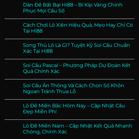
Dàn Đề Bất Bại Hi88 – Bí Kíp Vàng Chinh
Phục Mọi Cầu Số
Cách Chơi Lô Xiên Hiệu Quả, Mẹo Hay Chỉ Có
Tại Hi88
Song Thủ Lô Là Gì? Tuyệt Kỹ Soi Cầu Chuẩn
Xác Tại Hi88
Soi Cầu Pascal – Phương Pháp Dự Đoán Kết
Quả Chính Xác
Soi Cầu Ăn Thông Và Cách Chọn Số Khôn
Ngoan Tránh Thua Lỗ
Lô Đề Miền Bắc Hôm Nay – Cập Nhật Cầu
Đẹp Miễn Phí
Lô Đề Miền Nam – Cập Nhật Kết Quả Nhanh
Chóng, Chính Xác