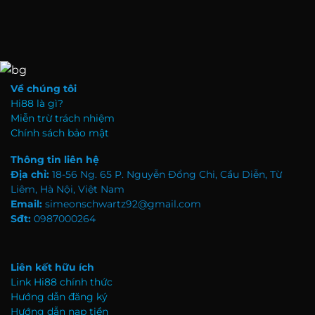
Về chúng tôi
Hi88 là gì?
Miễn trừ trách nhiệm
Chính sách bảo mật
Thông tin liên hệ
Địa chỉ:
18-56 Ng. 65 P. Nguyễn Đổng Chi, Cầu Diễn, Từ
Liêm, Hà Nội, Việt Nam
Email:
simeonschwartz92@gmail.com
Sđt:
0987000264
Liên kết hữu ích
Link Hi88 chính thức
Hướng dẫn đăng ký
Hướng dẫn nạp tiền