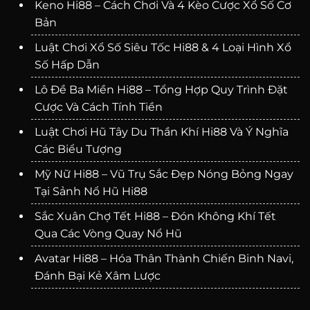
Keno Hi88 – Cách Chơi Và 4 Kèo Cược Xổ Số Cơ
Bản
Luật Chơi Xổ Số Siêu Tốc Hi88 & 4 Loại Hình Xổ
Số Hấp Dẫn
Lô Đề Ba Miền Hi88 – Tổng Hợp Quy Trình Đặt
Cược Và Cách Tính Tiền
Luật Chơi Hũ Tây Du Thần Khí Hi88 Và Ý Nghĩa
Các Biểu Tượng
Mỹ Nữ Hi88 – Vũ Trụ Sắc Đẹp Nóng Bỏng Ngay
Tại Sảnh Nổ Hũ Hi88
Sắc Xuân Chợ Tết Hi88 – Đón Không Khí Tết
Qua Các Vòng Quay Nổ Hũ
Avatar Hi88 – Hóa Thân Thành Chiến Binh Navi,
Đánh Bại Kẻ Xâm Lược