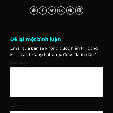
Để lại một bình luận
Email của bạn sẽ không được hiển thị công
khai.
Các trường bắt buộc được đánh dấu
*
Bình luận
*
Tên
*