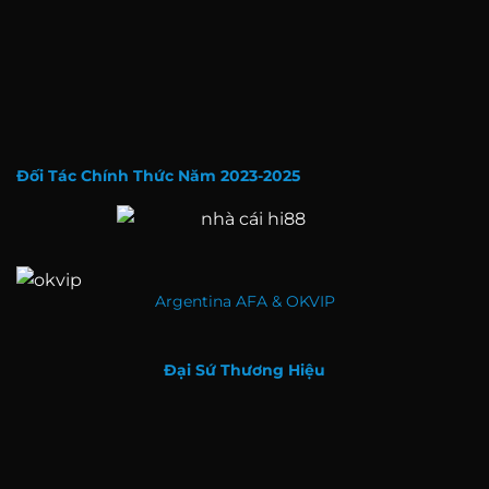
Đối Tác Chính Thức Năm 2023-2025
Argentina AFA & OKVIP
Đại Sứ Thương Hiệu