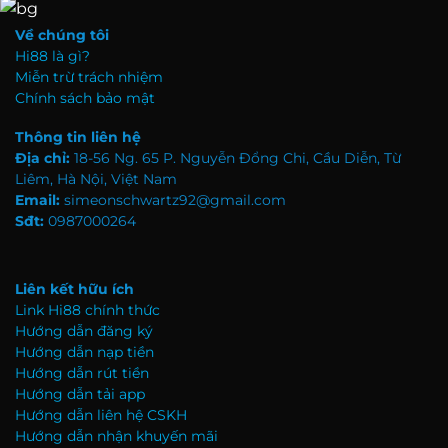
Về chúng tôi
Hi88 là gì?
Miễn trừ trách nhiệm
Chính sách bảo mật
Thông tin liên hệ
Địa chỉ:
18-56 Ng. 65 P. Nguyễn Đổng Chi, Cầu Diễn, Từ
Liêm, Hà Nội, Việt Nam
Email:
simeonschwartz92@gmail.com
Sđt:
0987000264
Liên kết hữu ích
Link Hi88 chính thức
Hướng dẫn đăng ký
Hướng dẫn nạp tiền
Hướng dẫn rút tiền
Hướng dẫn tải app
Hướng dẫn liên hệ CSKH
Hướng dẫn nhận khuyến mãi