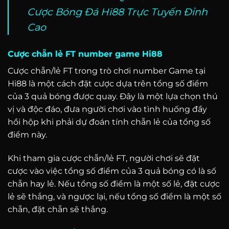
Cược Bóng Đá Hi88 Trực Tuyến Đỉnh
Cao
Cược chẵn lẻ FT number game Hi88
Cược chẵn/lẻ FT trong trò chơi number Game tại
Hi88 là một cách đặt cược dựa trên tổng số điểm
của 3 quả bóng được quay. Đây là một lựa chọn thú
vị và độc đáo, đưa người chơi vào tình huống đầy
hồi hộp khi phải dự đoán tính chẵn lẻ của tổng số
điểm này.
Khi tham gia cược chẵn/lẻ FT, người chơi sẽ đặt
cược vào việc tổng số điểm của 3 quả bóng có là số
chẵn hay lẻ. Nếu tổng số điểm là một số lẻ, đặt cược
lẻ sẽ thắng, và ngược lại, nếu tổng số điểm là một số
chẵn, đặt chẵn sẽ thắng.