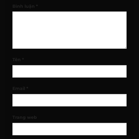
Bình luận
*
Tên
*
Email
*
Trang web