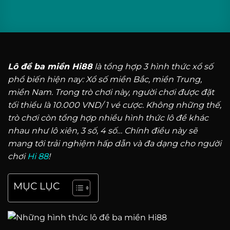
Lô đề ba miền Hi88
là tổng hợp 3 hình thức xổ số
phổ biến hiện nay: Xổ số miền Bắc, miền Trung,
miền Nam. Trong trò chơi này, người chơi được đặt
tối thiểu là 10.000 VND/ 1 vé cược. Không những thế,
trò chơi còn tổng hợp nhiều hình thức lô đề khác
nhau như lô xiên, 3 số, 4 số… Chính điều này sẽ
mang tới trải nghiệm hấp dẫn và đa dạng cho người
chơi
Hi 88
!
MỤC LỤC