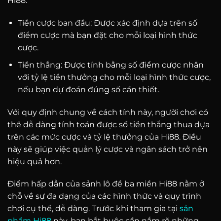
Hi88:
Tiền cược ban đầu: Được xác định dựa trên số
điểm cược mà bạn đặt cho mỗi loại hình thức
cược.
Tiền thắng: Được tính bằng số điểm cược nhân
với tỷ lệ tiền thưởng cho mỗi loại hình thức cược,
nếu bạn dự đoán đúng số cần thiết.
Với quy định chung về cách tính này, người chơi có
thể dễ dàng tính toán được số tiền thắng thua dựa
trên các mức cược và tỷ lệ thưởng của Hi88. Điều
này sẽ giúp việc quản lý cược và ngân sách trở nên
hiệu quả hơn.
Điểm hấp dẫn của sảnh lô đề ba miền Hi88 nằm ở
chỗ về sự đa dạng của các hình thức và quy trình
chơi cụ thể, dễ dàng. Trước khi tham gia tại
sản
phẩm Hi88
này, bạn bắt buộc cần nắm rõ những