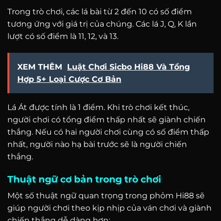
Trong trò chơi, các lá bài từ 2 đến 10 có số điểm
tương ứng với giá trị của chúng. Các lá J, Q, K lần
lượt có số điểm là 11, 12, và 13.
XEM THÊM
Luật Chơi Sicbo Hi88 Và Tổng
Hợp 5+ Loại Cược Cơ Bản
Lá Át được tính là 1 điểm. Khi trò chơi kết thúc,
người chơi có tổng điểm thấp nhất sẽ giành chiến
thắng. Nếu có hai người chơi cùng có số điểm thấp
nhất, người nào hạ bài trước sẽ là người chiến
thắng.
Thuật ngữ cơ bản trong trò chơi
Một số thuật ngữ quan trọng trong phỏm Hi88 sẽ
giúp người chơi theo kịp nhịp của ván chơi và giành
chiến thắng dễ dàng hơn: