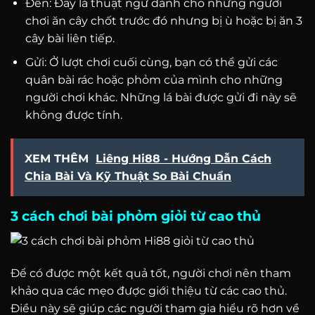
Đền: Đây là thuật ngữ dành cho những người
chơi ăn cây chốt trước đó nhưng bị ù hoặc bị ăn 3
cây bài liên tiếp.
Gửi: Ở lượt chơi cuối cùng, bạn có thể gửi các
quân bài rác hoặc phỏm của mình cho những
người chơi khác. Những lá bài được gửi đi này sẽ
không được tính.
XEM THÊM
Liêng Hi88 - Hướng Dẫn Cách
Chia Bài Và Kỹ Thuật So Bài Chuẩn
3 cách chơi bài phỏm giỏi từ cao thủ
Để có được một kết quả tốt, người chơi nên tham
khảo qua các mẹo được giới thiệu từ các cao thủ.
Điều này sẽ giúp các người tham gia hiểu rõ hơn về