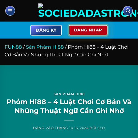
Bỏ
qua
nội
dung
ĐĂNG KÝ
ĐĂNG NHẬP
FUN88
/
Sản Phẩm Hi88
/
Phỏm Hi88 – 4 Luật Chơi
Cơ Bản Và Những Thuật Ngữ Cần Ghi Nhớ
SẢN PHẨM HI88
Phỏm Hi88 – 4 Luật Chơi Cơ Bản Và
Những Thuật Ngữ Cần Ghi Nhớ
ĐĂNG VÀO
THÁNG 10 16, 2024
BỞI
SEO