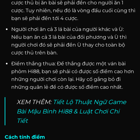
cược thủ bị ăn bài sẽ phải đền cho người ăn 1
cược. Tuy nhiên, nếu đó là vòng đấu cuối cùng thì
bạn sẽ phải đền tới 4 cược.
Người chơi ăn cả 3 lá bài của người khác và Ù:
Nếu bạn ăn cả 3 lá bài của đối phương và Ù thì
người chơi đó sẽ phải đền Ù thay cho toàn bộ
cược thủ trên bàn.
Điểm thắng thua: Để thắng được một ván bài
phỏm Hi88, bạn sẽ phải có được số điểm cao hơn
những người chơi còn lại. Hãy cố gắng bỏ đi
những quân lẻ để có được số điểm cao nhất.
XEM THÊM:
Tiết Lộ Thuật Ngữ Game
Bài Mậu Binh Hi88 & Luật Chơi Chi
Tiết
Cách tính điểm