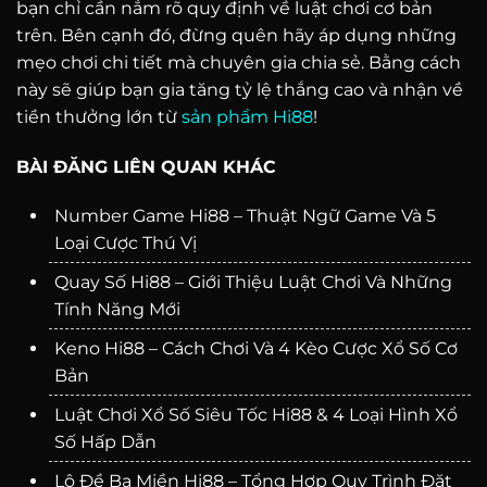
bạn chỉ cần nắm rõ quy định về luật chơi cơ bản
trên. Bên cạnh đó, đừng quên hãy áp dụng những
mẹo chơi chi tiết mà chuyên gia chia sẻ. Bằng cách
này sẽ giúp bạn gia tăng tỷ lệ thắng cao và nhận về
tiền thưởng lớn từ
sản phẩm Hi88
!
BÀI ĐĂNG LIÊN QUAN KHÁC
Number Game Hi88 – Thuật Ngữ Game Và 5
Loại Cược Thú Vị
Quay Số Hi88 – Giới Thiệu Luật Chơi Và Những
Tính Năng Mới
Keno Hi88 – Cách Chơi Và 4 Kèo Cược Xổ Số Cơ
Bản
Luật Chơi Xổ Số Siêu Tốc Hi88 & 4 Loại Hình Xổ
Số Hấp Dẫn
Lô Đề Ba Miền Hi88 – Tổng Hợp Quy Trình Đặt