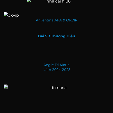
Argentina AFA & OKVIP
Đại Sứ Thương Hiệu
Angle Di Maria
Năm 2024-2025