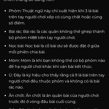
Phỏm: Thuật ngữ này chỉ xuất hiện khi 3 lá bài
trên tay người chơi xếp có cùng chất hoặc cùng
số điểm.
Bài rác: Bài rác là các quân không thể ghép thành
bộ phỏm Hi88 trên tay người chơi.
Nọc bài: Nọc bài là cỗ bài dư sẽ được đặt ở giữa
mỗi phiên chia bài.
Móm: Móm là khi bạn không thể có bộ phỏm nào
để hạ người chơi khác khi ván bài kết thúc.
Ù: Đây là ký hiệu cho thấy rằng cả 9 lá bài trên tay
người chơi đều thuộc phỏm và không có lá bài
rác nào.
Ăn chốt: Ăn chốt là ăn quân bài của người chơi
trước đó ở vòng đấu bài cuối cùng.