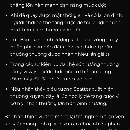
thắng lớn nên mạnh dạn nâng mức cược.
Khi đã quay được một thời gian và có lãi ổn định,
người chơi có thể tăng cược để tối ưu lợi nhuận
mà không ảnh hưởng vốn gốc.
Lúc Bánh xe thịnh vượng kích hoạt vòng quay
miễn phí, bạn nên đặt cược cao hơn vì phần
thưởng thường được nhân nhiều lần giá trị.
Trong các sự kiện ưu đãi, hệ số thưởng thường
tăng, vì vậy người chơi mới có thể tận dụng thời
điểm này để đặt mức cược cao hơn.
Nếu nhận thấy biểu tượng Scatter xuất hiện
thường xuyên, đây là lúc hợp lý để tăng cược vì
cơ hội nhận thưởng lớn hơn bình thường.
Bánh xe thịnh vượng mang lại trải nghiệm trọn vẹn
khi vừa mang tính giải trí vừa ẩn chứa nhiều phần