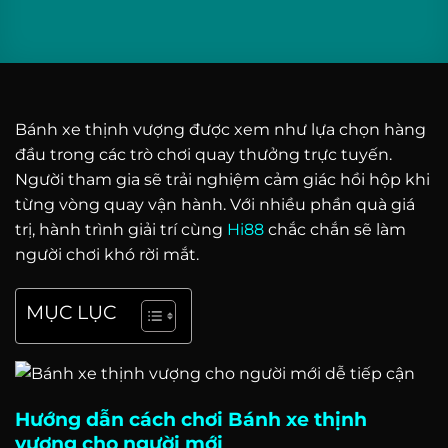
Bánh xe thịnh vượng được xem như lựa chọn hàng
đầu trong các trò chơi quay thưởng trực tuyến.
Người tham gia sẽ trải nghiệm cảm giác hồi hộp khi
từng vòng quay vận hành. Với nhiều phần quà giá
trị, hành trình giải trí cùng
Hi88
chắc chắn sẽ làm
người chơi khó rời mắt.
MỤC LỤC
Hướng dẫn cách chơi Bánh xe thịnh
vượng cho người mới