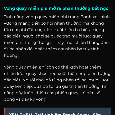
Vòng quay miễn phí mở ra phần thưởng bất ngờ
Tính năng vòng quay miễn phí trong Bánh xe thịnh
vượng mang đến cơ hội nhận thưởng mà không
tốn chi phí đặt cược. Khi xuất hiện ba biểu tượng
đặc biệt, người chơi sẽ được trao mười lượt quay
miễn phí. Trong thời gian này, mọi chiến thắng đều
được nhân đôi hoặc thậm chí nhân ba tùy tình
huống.
Vòng quay miễn phí còn có thể kích hoạt thêm
nhiều lượt quay khác nếu xuất hiện tiếp biểu tượng
đặc biệt. Người chơi đã từng nhận tới hai mươi lượt
quay liên tiếp, qua đó tối ưu giá trị tiền thưởng. Tính
năng này luôn khiến các phiên quay trở nên sôi
động và đầy kỳ vọng.
XEM THÊM
Trải Nghiệm Break Away - Săn