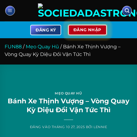
Bỏ
qua
nội
dung
ĐĂNG KÝ
ĐĂNG NHẬP
FUN88
/
Mẹo Quay Hũ
/
Bánh Xe Thịnh Vượng –
Vòng Quay Kỳ Diệu Đổi Vận Tức Thì
MẸO QUAY HŨ
Bánh Xe Thịnh Vượng – Vòng Quay
Kỳ Diệu Đổi Vận Tức Thì
ĐĂNG VÀO
THÁNG 10 27, 2025
BỞI
LENNIE