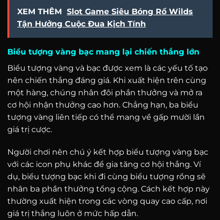
XEM THÊM
Slot Game Siêu Bóng Rổ Wilds
Tận Hưởng Cuộc Đua Kịch Tính
Biểu tượng vàng bạc mang lại chiến thắng lớn
Biểu tượng vàng và bạc được xem là các yếu tố tạo
nên chiến thắng đáng giá. Khi xuất hiện trên cùng
một hàng, chúng nhân đôi phần thưởng và mở ra
cơ hội nhận thưởng cao hơn. Chẳng hạn, ba biểu
tượng vàng liên tiếp có thể mang về gấp mười lần
giá trị cược.
Người chơi nên chú ý kết hợp biểu tượng vàng bạc
với các icon phụ khác để gia tăng cơ hội thắng. Ví
dụ, biểu tượng bạc khi đi cùng biểu tượng rồng sẽ
nhân ba phần thưởng tổng cộng. Cách kết hợp này
thường xuất hiện trong các vòng quay cao cấp, nơi
giá trị thắng luôn ở mức hấp dẫn.