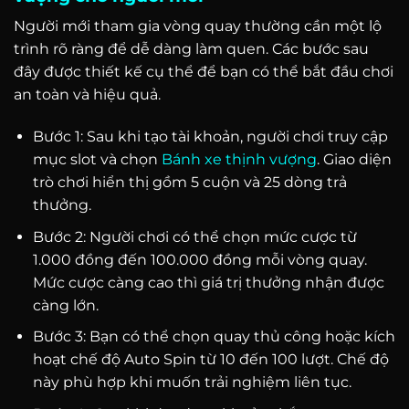
Người mới tham gia vòng quay thường cần một lộ
trình rõ ràng để dễ dàng làm quen. Các bước sau
đây được thiết kế cụ thể để bạn có thể bắt đầu chơi
an toàn và hiệu quả.
Bước 1: Sau khi tạo tài khoản, người chơi truy cập
mục slot và chọn
Bánh xe thịnh vượng
. Giao diện
trò chơi hiển thị gồm 5 cuộn và 25 dòng trả
thưởng.
Bước 2: Người chơi có thể chọn mức cược từ
1.000 đồng đến 100.000 đồng mỗi vòng quay.
Mức cược càng cao thì giá trị thưởng nhận được
càng lớn.
Bước 3: Bạn có thể chọn quay thủ công hoặc kích
hoạt chế độ Auto Spin từ 10 đến 100 lượt. Chế độ
này phù hợp khi muốn trải nghiệm liên tục.