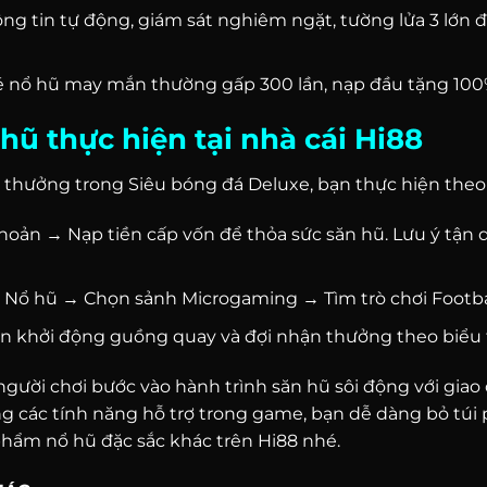
ng tin tự động, giám sát nghiêm ngặt, tường lửa 3 lớn 
 nổ hũ may mắn thường gấp 300 lần, nạp đầu tặng 100%,
hũ thực hiện tại nhà cái Hi88
 thưởng trong Siêu bóng đá Deluxe, bạn thực hiện theo
khoản → Nạp tiền cấp vốn để thỏa sức săn hũ. Lưu ý tận
 Nổ hũ → Chọn sảnh Microgaming → Tìm trò chơi Footbal
pin khởi động guồng quay và đợi nhận thưởng theo biểu 
gười chơi bước vào hành trình săn hũ sôi động với giao
 các tính năng hỗ trợ trong game, bạn dễ dàng bỏ túi 
hẩm nổ hũ đặc sắc khác trên Hi88 nhé.