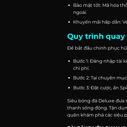
Bảo mật tốt: Mã hóa thô
ngoài.
Khuyến mãi hấp dẫn: Vé
Quy trình quay 
Để bắt đầu chinh phục hũ
Bước 1: Đăng nhập tài 
chi phí.
Bước 2: Tại chuyên mục
Bước 3: Đặt cược, ấn S
Siêu bóng đá Deluxe đưa n
thanh sống động. Tận dụng
quên khám phá các siêu p