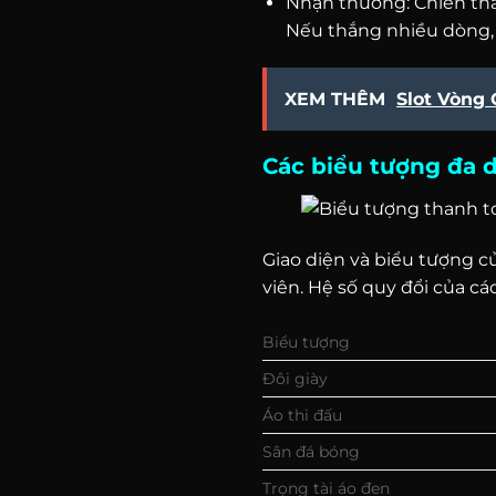
Nhận thưởng: Chiến thắn
Nếu thắng nhiều dòng, 
XEM THÊM
Slot Vòng 
Các biểu tượng đa d
Giao diện và biểu tượng 
viên. Hệ số quy đổi của c
Biểu tượng
Đôi giày
Áo thi đấu
Sân đá bóng
Trọng tài áo đen