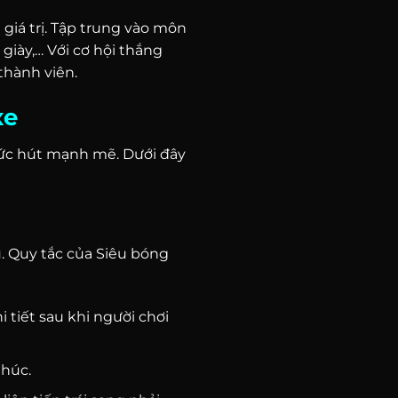
iá trị. Tập trung vào môn
 giày,… Với cơ hội thắng
thành viên.
xe
ức hút mạnh mẽ. Dưới đây
u. Quy tắc của Siêu bóng
 tiết sau khi người chơi
thúc.