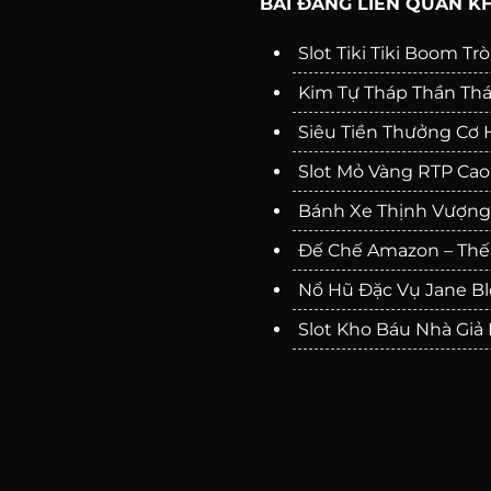
BÀI ĐĂNG LIÊN QUAN K
Slot Tiki Tiki Boom T
Kim Tự Tháp Thần Thá
Siêu Tiền Thưởng Cơ 
Slot Mỏ Vàng RTP Cao
Bánh Xe Thịnh Vượng 
Đế Chế Amazon – Thế 
Nổ Hũ Đặc Vụ Jane B
Slot Kho Báu Nhà Giả 