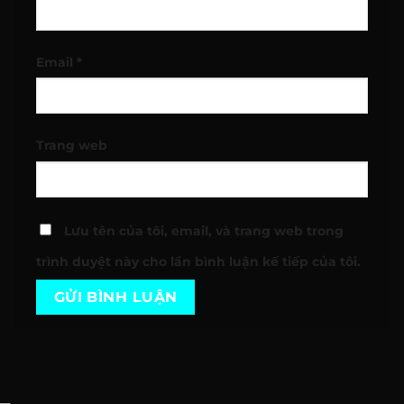
Email
*
Trang web
Lưu tên của tôi, email, và trang web trong
trình duyệt này cho lần bình luận kế tiếp của tôi.