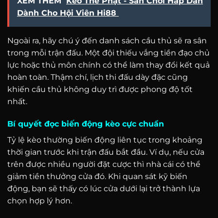
XEM THÊM
Kèo Thẻ Phạt - Sân Chơi Hấp Dẫn
Dành Cho Hội Viên Hi88
Ngoài ra, hãy chú ý đến danh sách cầu thủ sẽ ra sân
trong mỗi trận đấu. Một đội thiếu vắng tiền đạo chủ
lực hoặc thủ môn chính có thể làm thay đổi kết quả
hoàn toàn. Thậm chí, lịch thi đấu dày đặc cũng
khiến cầu thủ không duy trì được phong độ tốt
nhất.
Bí quyết đọc biến động kèo cực chuẩn
Tỷ lệ kèo thường biến động liên tục trong khoảng
thời gian trước khi trận đấu bắt đầu. Ví dụ, nếu cửa
trên được nhiều người đặt cược thì nhà cái có thể
giảm tiền thưởng cửa đó. Khi quan sát kỹ biến
động, bạn sẽ thấy có lúc cửa dưới lại trở thành lựa
chọn hợp lý hơn.