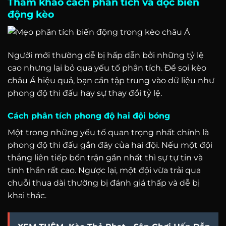
Tham khảo cách phân tích và đọc biến
động kèo
Người mới thường dễ bị hấp dẫn bởi những tỷ lệ
cao nhưng lại bỏ qua yếu tố phân tích. Để soi kèo
châu Á hiệu quả, bạn cần tập trung vào dữ liệu như
phong độ thi đấu hay sự thay đổi tỷ lệ.
Cách phân tích phong độ hai đội bóng
Một trong những yếu tố quan trọng nhất chính là
phong độ thi đấu gần đây của hai đội. Nếu một đội
thắng liên tiếp bốn trận gần nhất thì sự tự tin và
tinh thần rất cao. Ngược lại, một đội vừa trải qua
chuỗi thua dài thường bị đánh giá thấp và dễ bị
khai thác.