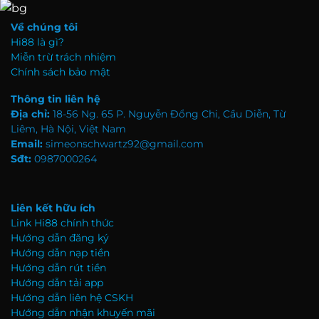
Về chúng tôi
Hi88 là gì?
Miễn trừ trách nhiệm
Chính sách bảo mật
Thông tin liên hệ
Địa chỉ:
18-56 Ng. 65 P. Nguyễn Đổng Chi, Cầu Diễn, Từ
Liêm, Hà Nội, Việt Nam
Email:
simeonschwartz92@gmail.com
Sđt:
0987000264
Liên kết hữu ích
Link Hi88 chính thức
Hướng dẫn đăng ký
Hướng dẫn nạp tiền
Hướng dẫn rút tiền
Hướng dẫn tải app
Hướng dẫn liên hệ CSKH
Hướng dẫn nhận khuyến mãi