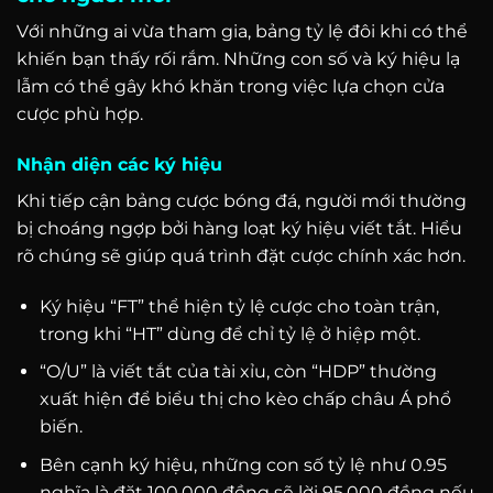
Với những ai vừa tham gia, bảng tỷ lệ đôi khi có thể
khiến bạn thấy rối rắm. Những con số và ký hiệu lạ
lẫm có thể gây khó khăn trong việc lựa chọn cửa
cược phù hợp.
Nhận diện các ký hiệu
Khi tiếp cận bảng cược bóng đá, người mới thường
bị choáng ngợp bởi hàng loạt ký hiệu viết tắt. Hiểu
rõ chúng sẽ giúp quá trình đặt cược chính xác hơn.
Ký hiệu “FT” thể hiện tỷ lệ cược cho toàn trận,
trong khi “HT” dùng để chỉ tỷ lệ ở hiệp một.
“O/U” là viết tắt của tài xỉu, còn “HDP” thường
xuất hiện để biểu thị cho kèo chấp châu Á phổ
biến.
Bên cạnh ký hiệu, những con số tỷ lệ như 0.95
nghĩa là đặt 100.000 đồng sẽ lời 95.000 đồng nếu