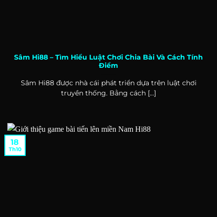
Sâm Hi88 – Tìm Hiểu Luật Chơi Chia Bài Và Cách Tính
Điểm
Sâm Hi88 được nhà cái phát triển dựa trên luật chơi
truyền thống. Bằng cách [...]
18
Th10