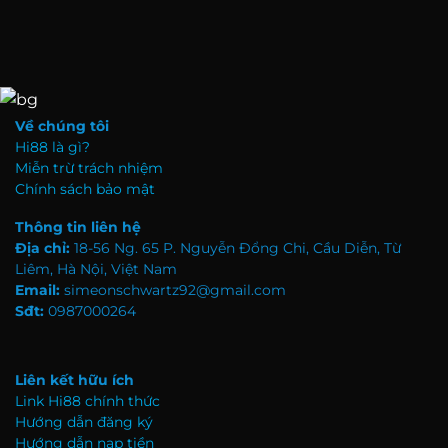
Về chúng tôi
Hi88 là gì?
Miễn trừ trách nhiệm
Chính sách bảo mật
Thông tin liên hệ
Địa chỉ:
18-56 Ng. 65 P. Nguyễn Đổng Chi, Cầu Diễn, Từ
Liêm, Hà Nội, Việt Nam
Email:
simeonschwartz92@gmail.com
Sđt:
0987000264
Liên kết hữu ích
Link Hi88 chính thức
Hướng dẫn đăng ký
Hướng dẫn nạp tiền