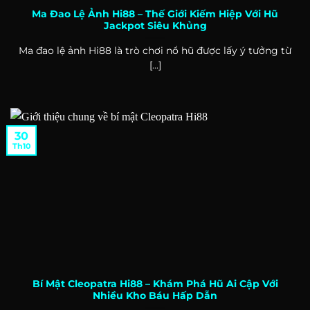
Ma Đao Lệ Ảnh Hi88 – Thế Giới Kiếm Hiệp Với Hũ
Jackpot Siêu Khủng
Ma đao lệ ảnh Hi88 là trò chơi nổ hũ được lấy ý tưởng từ
[...]
30
Th10
Bí Mật Cleopatra Hi88 – Khám Phá Hũ Ai Cập Với
Nhiều Kho Báu Hấp Dẫn