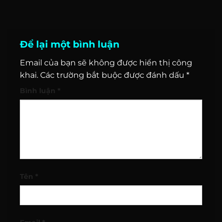
Để lại một bình luận
Email của bạn sẽ không được hiển thị công
khai.
Các trường bắt buộc được đánh dấu
*
Bình luận
*
Tên
*