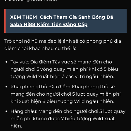
XEM THÊM
Cách Tham Gia Sảnh Bóng Đá
Saba Hi88 Kiếm Tiền Đẳng Cấp
Trò chơi nổ hũ ma đao lệ ảnh sẽ có phong phú địa
điểm chơi khác nhau cụ thể là:
Tây vực: Địa điểm Tây vực sẽ mang đến cho
người chơi 5 vòng quay miễn phí khi có 5 biểu
tượng Wild xuất hiện ở các vị trí ngẫu nhiên.
Khai phong thủ: Địa điểm Khai phong thủ sẽ
mang đến cho người chơi 5 lượt quay miễn phí
khi xuất hiện 6 biểu tượng Wild ngẫu nhiên.
Hàng châu: Mang đến cho người chơi 5 lượt quay
miễn phí khi có được 7 biểu tượng Wild xuất
hiện.