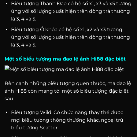
Biểu tượng Thanh Đao có hệ số x1, x3 và x5 tương
ứng với số lượng xuất hiện trên dòng trả thưởng
là 3, 4 và 5.
Biểu tượng Ổ khóa có hệ số x1, x2 và x3 tương
ứng với số lượng xuất hiện trên dòng trả thưởng
là 3, 4 và 5.
Một số biểu tượng ma đao lệ ảnh Hi88 đặc biệt
Bên cạnh những biểu tượng quen thuộc, ma đao lệ
ảnh Hi88 còn mang tới một số biểu tượng đặc biệt
sau.
Biểu tượng Wild: Có chức năng thay thế được
mọi biểu tượng thông thường khác, ngoại trừ
biểu tượng Scatter.