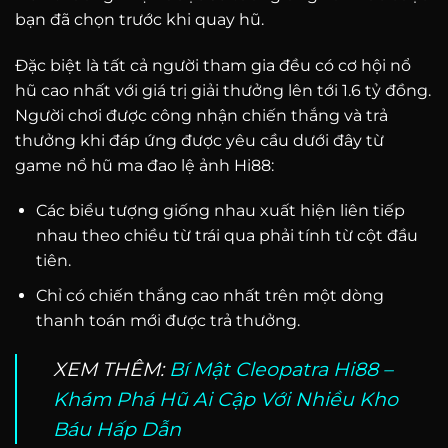
bạn đã chọn trước khi quay hũ.
Đặc biệt là tất cả người tham gia đều có cơ hội nổ
hũ cao nhất với giá trị giải thưởng lên tới 1.6 tỷ đồng.
Người chơi được công nhận chiến thắng và trả
thưởng khi đáp ứng được yêu cầu dưới đây từ
game nổ hũ ma đao lệ ảnh Hi88:
Các biểu tượng giống nhau xuất hiện liên tiếp
nhau theo chiều từ trái qua phải tính từ cột đầu
tiên.
Chỉ có chiến thắng cao nhất trên một dòng
thanh toán mới được trả thưởng.
XEM THÊM:
Bí Mật Cleopatra Hi88 –
Khám Phá Hũ Ai Cập Với Nhiều Kho
Báu Hấp Dẫn