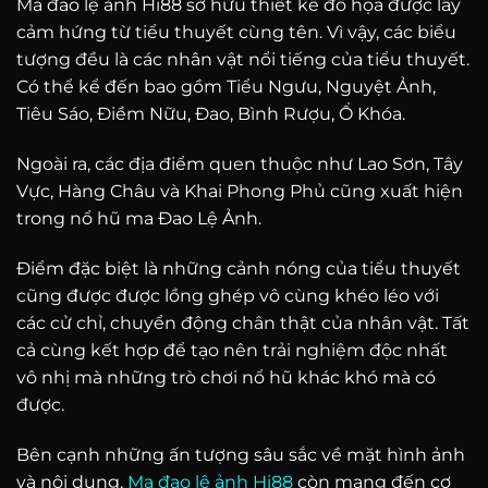
Ma đao lệ ảnh Hi88 sở hữu thiết kế đồ họa được lấy
cảm hứng từ tiểu thuyết cùng tên. Vì vậy, các biểu
tượng đều là các nhân vật nổi tiếng của tiểu thuyết.
Có thể kể đến bao gồm Tiểu Ngưu, Nguyệt Ảnh,
Tiêu Sáo, Điềm Nữu, Đao, Bình Rượu, Ổ Khóa.
Ngoài ra, các địa điểm quen thuộc như Lao Sơn, Tây
Vực, Hàng Châu và Khai Phong Phủ cũng xuất hiện
trong nổ hũ ma Đao Lệ Ảnh.
Điểm đặc biệt là những cảnh nóng của tiểu thuyết
cũng được được lồng ghép vô cùng khéo léo với
các cử chỉ, chuyển động chân thật của nhân vật. Tất
cả cùng kết hợp để tạo nên trải nghiệm độc nhất
vô nhị mà những trò chơi nổ hũ khác khó mà có
được.
Bên cạnh những ấn tượng sâu sắc về mặt hình ảnh
và nội dung,
Ma đao lệ ảnh Hi88
còn mang đến cơ