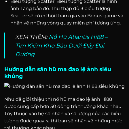
Biểu tượng Scatter: Biểu tượng Scatter là hình
ảnh Tàng bảo đồ. Thu thập đủ 3 biểu tượng
Scatter sẽ có cơ hội tham gia vào Bonus game và
nhận về những vòng quay miễn phí tương ứng.
XEM THÊM:
Nổ Hũ Atlantis Hi88 –
Tìm Kiếm Kho Báu Dưới Đáy Đại
Dương
Hướng dẫn săn hũ ma đao lệ ảnh siêu
khủng
Như đã giới thiệu thì nổ hũ ma đao lệ ảnh Hi88
được cung cấp hơn 50 dòng trả thưởng khác nhau.
Tùy thuộc vào hệ số nhân và số lượng của các biểu
tượng được quay ra thì bạn sẽ nhận về những mức
trả thưởng khác nhau.