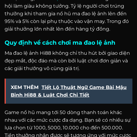
hội làm giàu không tưởng. Tỷ lệ người chơi trúng
thưởng khi tham gia nổ hũ ma đao lệ ảnh lên đến
95% và 5% còn lại phụ thuộc vào vận may. Trong đó
giải thưởng lớn nhất lên đến hàng tỷ đồng.
Quy định về cách chơi ma đao lệ ảnh
Ma đao lệ ảnh Hi88 không chỉ thu hút bởi giao diện
đẹp mắt, độc đáo mà còn bởi luật chơi đơn giản và
các giải thưởng vô cùng giá trị.
XEM THÊM
Tiết Lộ Thuật Ngữ Game Bài Mậu
Binh Hi88 & Luật Chơi Chi Tiết
Game nổ hũ mang tới 50 dòng thanh toán khác
nhau với các mức cược đa dạng. Bạn sẽ có nhiều sự
lựa chọn từ 1000, 5000, 10.000 cho đến 500.000.
Tiền thưởng nhận được sẽ tương ứng với mức cược