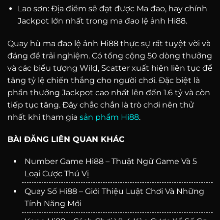
Lao sơn: Địa điểm sẽ đạt được Ma đao, hay chính
Jackpot lớn nhất trong ma đao lệ ảnh Hi88.
Quay hũ ma đao lệ ảnh Hi88 thực sự rất tuyệt vời và
đáng để trải nghiệm. Có tổng cộng 50 dòng thưởng
và các biểu tượng Wild, Scatter xuất hiện liên tục để
tăng tỷ lệ chiến thắng cho người chơi. Đặc biệt là
phần thưởng Jackpot cao nhất lên đến 1.6 tỷ và còn
tiếp tục tăng. Đây chắc chắn là trò chơi nên thử
nhất khi tham gia
sản phẩm Hi88
.
BÀI ĐĂNG LIÊN QUAN KHÁC
Number Game Hi88 – Thuật Ngữ Game Và 5
Loại Cược Thú Vị
Quay Số Hi88 – Giới Thiệu Luật Chơi Và Những
Tính Năng Mới