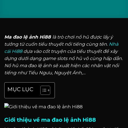
Ma đao lệ ảnh Hi88
là trò chơi nổ hũ được lấy ý
tưởng từ cuốn tiểu thuyết nổi tiếng cùng tên.
Nhà
cái Hi88
dựa vào cốt truyện của tiểu thuyết để xây
dựng dưới dạng game slots nổ hũ vô cùng hấp dẫn.
Nổ hũ ma đao lệ ảnh sẽ xuất hiện các nhân vật nổi
tiếng như Tiểu Ngưu, Nguyệt Ánh,…
MỤC LỤC
Giới thiệu về ma đao lệ ảnh Hi88