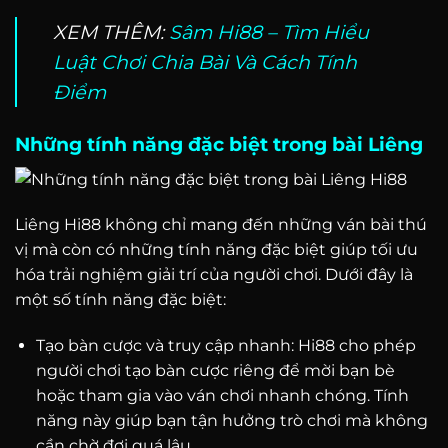
XEM THÊM:
Sâm Hi88 – Tìm Hiểu
Luật Chơi Chia Bài Và Cách Tính
Điểm
Những tính năng đặc biệt trong bài Liêng
Liêng Hi88 không chỉ mang đến những ván bài thú
vị mà còn có những tính năng đặc biệt giúp tối ưu
hóa trải nghiệm giải trí của người chơi. Dưới đây là
một số tính năng đặc biệt:
Tạo bàn cược và truy cập nhanh: Hi88 cho phép
người chơi tạo bàn cược riêng để mời bạn bè
hoặc tham gia vào ván chơi nhanh chóng. Tính
năng này giúp bạn tận hưởng trò chơi mà không
cần chờ đợi quá lâu.