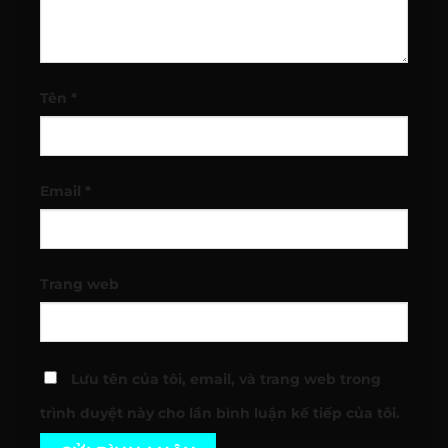
Tên
*
Email
*
Trang web
Lưu tên của tôi, email, và trang web trong
trình duyệt này cho lần bình luận kế tiếp của tôi.