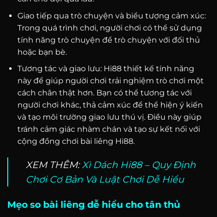
Giao tiếp qua trò chuyện và biểu tượng cảm xúc:
Trong quá trình chơi, người chơi có thể sử dụng
tính năng trò chuyện để trò chuyện với đối thủ
hoặc bạn bè.
Tương tác và giao lưu: Hi88 thiết kế tính năng
này để giúp người chơi trải nghiệm trò chơi một
cách chân thật hơn. Bạn có thể tương tác với
người chơi khác, thả cảm xúc để thể hiện ý kiến
và tạo môi trường giao lưu thú vị. Điều này giúp
tránh cảm giác nhàm chán và tạo sự kết nối với
cộng đồng chơi bài liêng Hi88.
XEM THÊM:
Xì Dách Hi88 – Quy Định
Chơi Cơ Bản Và Luật Chơi Dễ Hiểu
Mẹo so bài liêng dễ hiểu cho tân thủ