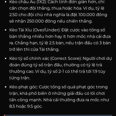
Kèo châu Âu (1X2): Cách tính đơn giản hơn, chỉ
cần chọn đội thắng, thua hoặc hòa. Ví dụ, tỷ lệ
2.50 cho đội chủ nhà nghĩa là đặt 100.000 đồng
sẽ nhận 250.000 đồng nếu chiến thắng.
Kèo Tài Xỉu (Over/Under): Đặt cược vào tổng số
bàn thắng nhiều hơn hay ít hơn mốc nhà cái đưa
ra. Chẳng hạn, tỷ lệ 2.5 bàn, nếu trận đấu có 3 bàn
trở lên thì cửa Tài thắng.
Kèo tỷ số chính xác (Correct Score): Người chơi dự
đoán đúng tỷ số trận đấu, thường có tỷ lệ trả
thưởng cao. Ví dụ, tỷ số 2-1 có thể trả tới 1:9 tùy
từng trận.
Kèo phạt góc: Cược tổng số quả phạt góc trong
trận, khá phổ biến ở những giải đấu có lối chơi
tấn công mạnh. Nhà cái thường đưa ra mốc như
8.5 hoặc 9.5 góc.