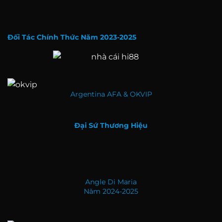
Đối Tác Chính Thức Năm 2023-2025
Argentina AFA & OKVIP
Đại Sứ Thương Hiệu
Angle Di Maria
Năm 2024-2025