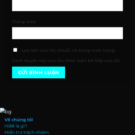
Trang web
Lưu tên của tôi, email, và trang web trong
trình duyệt này cho lần bình luận kế tiếp của tôi.
Về chúng tôi
Hi88 là gì?
Miễn trừ trách nhiệm