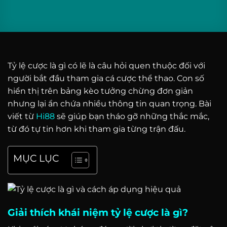
Tỷ lệ cược là gì có lẽ là câu hỏi quen thuộc đối với
người bắt đầu tham gia cá cược thể thao. Con số
hiển thị trên bảng kèo tưởng chừng đơn giản
nhưng lại ẩn chứa nhiều thông tin quan trọng. Bài
viết từ
Hi88
sẽ giúp bạn tháo gỡ những thắc mắc,
từ đó tự tin hơn khi tham gia từng trận đấu.
MỤC LỤC
Giải thích khái niệm tỷ lệ cược là gì?