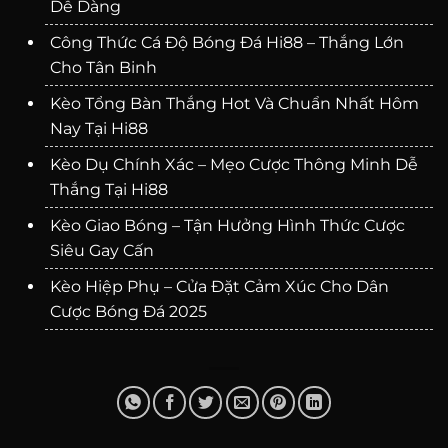
Dễ Dàng
Công Thức Cá Độ Bóng Đá Hi88 – Thắng Lớn
Cho Tân Binh
Kèo Tổng Bàn Thắng Hot Và Chuẩn Nhất Hôm
Nay Tại Hi88
Kèo Dụ Chính Xác – Mẹo Cược Thông Minh Dễ
Thắng Tại Hi88
Kèo Giao Bóng – Tận Hưởng Hình Thức Cược
Siêu Gay Cấn
Kèo Hiệp Phụ – Cửa Đặt Cảm Xúc Cho Dân
Cược Bóng Đá 2025