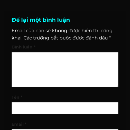
Để lại một bình luận
Email của bạn sẽ không được hiển thị công
khai.
Các trường bắt buộc được đánh dấu
*
Bình luận
*
Tên
*
Email
*