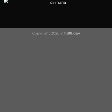
Copyright 2026 ©
hi88.day