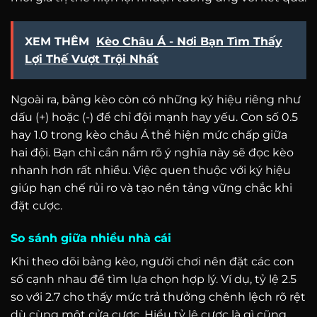
XEM THÊM
Kèo Châu Á - Nơi Bạn Tìm Thấy
Lợi Thế Vượt Trội Nhất
Ngoài ra, bảng kèo còn có những ký hiệu riêng như
dấu (+) hoặc (-) để chỉ đội mạnh hay yếu. Con số 0.5
hay 1.0 trong kèo châu Á thể hiện mức chấp giữa
hai đội. Bạn chỉ cần nắm rõ ý nghĩa này sẽ đọc kèo
nhanh hơn rất nhiều. Việc quen thuộc với ký hiệu
giúp hạn chế rủi ro và tạo nền tảng vững chắc khi
đặt cược.
So sánh giữa nhiều nhà cái
Khi theo dõi bảng kèo, người chơi nên đặt các con
số cạnh nhau để tìm lựa chọn hợp lý. Ví dụ, tỷ lệ 2.5
so với 2.7 cho thấy mức trả thưởng chênh lệch rõ rệt
dù cùng một cửa cược. Hiểu tỷ lệ cược là gì cũng