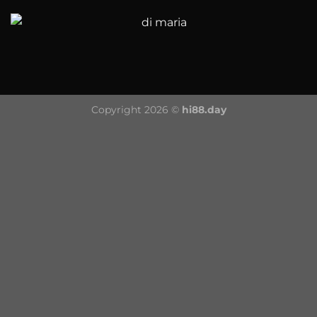
Copyright 2026 ©
hi88.day