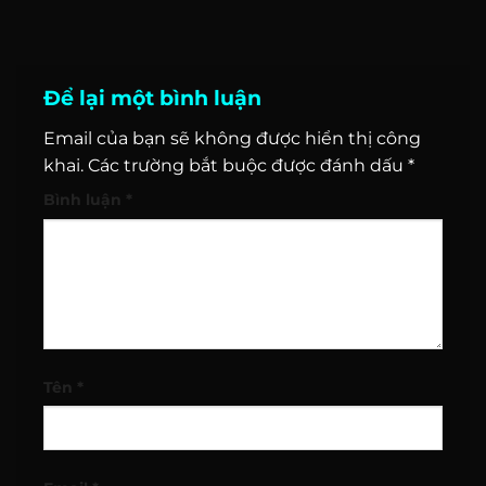
Để lại một bình luận
Email của bạn sẽ không được hiển thị công
khai.
Các trường bắt buộc được đánh dấu
*
Bình luận
*
Tên
*