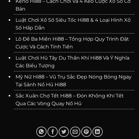
Keno Hi88 – Cách Chơi Và 4 Kèo Cược Xổ Số Cơ
Bản
Luật Chơi Xổ Số Siêu Tốc Hi88 & 4 Loại Hình Xổ
Số Hấp Dẫn
Lô Đề Ba Miền Hi88 – Tổng Hợp Quy Trình Đặt
Cược Và Cách Tính Tiền
Luật Chơi Hũ Tây Du Thần Khí Hi88 Và Ý Nghĩa
Các Biểu Tượng
Mỹ Nữ Hi88 – Vũ Trụ Sắc Đẹp Nóng Bỏng Ngay
Tại Sảnh Nổ Hũ Hi88
Sắc Xuân Chợ Tết Hi88 – Đón Không Khí Tết
Qua Các Vòng Quay Nổ Hũ