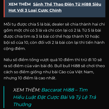
XEM THÊM
Sảnh Thể Thao Điện Tử Hi88 Siêu
Hot Với 3 Loại Cược Chính
Mỗi tụ được chia 5 lá bài, dealer sẽ chia thành hai chi
gồm một chi có 3 lá và chi còn lại có 2 lá. Từ 5 lá bài
được chia tìm ra 3 lá bài có thể hợp thành 10 hoặc
bội số của 10, còn đối với 2 lá bài còn lại thì tiến hành
cộng điểm.
Nếu số điểm tổng vượt quá 10 điểm thì trừ đi 10 sẽ
ra số điểm của ván bài đó. Bull bull Hi88 sẽ chơi theo
cách so điểm giống như bài Cào của Việt Nam,
nhưng 10 điểm là cao nhất.
XEM THÊM:
Baccarat Hi88 – Tìm
Hiểu Luật Đặt Cược Bài Và Tỷ Lệ Trả
Thưởng