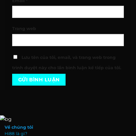
Email
*
Trang web
Lưu tên của tôi, email, và trang web trong
trình duyệt này cho lần bình luận kế tiếp của tôi.
Về chúng tôi
Hi88 là gì?