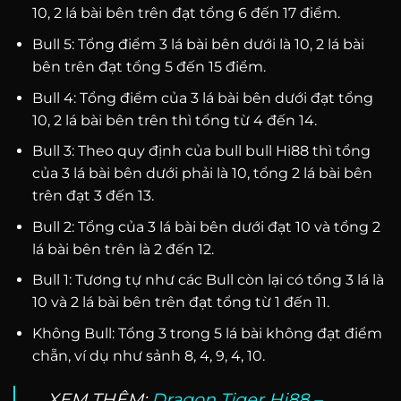
10, 2 lá bài bên trên đạt tổng 6 đến 17 điểm.
Bull 5: Tổng điểm 3 lá bài bên dưới là 10, 2 lá bài
bên trên đạt tổng 5 đến 15 điểm.
Bull 4: Tổng điểm của 3 lá bài bên dưới đạt tổng
10, 2 lá bài bên trên thì tổng từ 4 đến 14.
Bull 3: Theo quy định của bull bull Hi88 thì tổng
của 3 lá bài bên dưới phải là 10, tổng 2 lá bài bên
trên đạt 3 đến 13.
Bull 2: Tổng của 3 lá bài bên dưới đạt 10 và tổng 2
lá bài bên trên là 2 đến 12.
Bull 1: Tương tự như các Bull còn lại có tổng 3 lá là
10 và 2 lá bài bên trên đạt tổng từ 1 đến 11.
Không Bull: Tổng 3 trong 5 lá bài không đạt điểm
chẵn, ví dụ như sảnh 8, 4, 9, 4, 10.
XEM THÊM:
Dragon Tiger Hi88 –