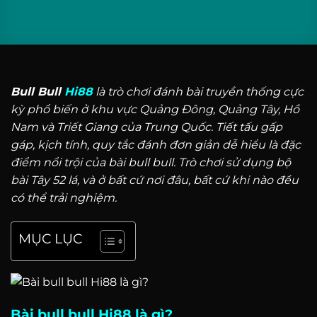
Bull Bull
Hi88
là trò chơi đánh bài truyền thống cực
kỳ phổ biến ở khu vực Quảng Đông, Quảng Tây, Hồ
Nam và Triết Giang của Trung Quốc. Tiết tấu gấp
gáp, kịch tính, quy tắc đánh đơn giản dễ hiểu là đặc
điểm nổi trội của bài bull bull. Trò chơi sử dụng bộ
bài Tây 52 lá, và ở bất cứ nơi đâu, bất cứ khi nào đều
có thể trải nghiệm.
MỤC LỤC
Bài bull bull Hi88 là gì?