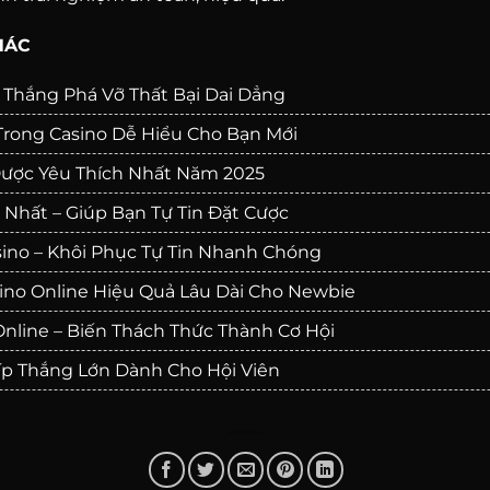
HÁC
 Thắng Phá Vỡ Thất Bại Dai Dẳng
 Trong Casino Dễ Hiểu Cho Bạn Mới
Được Yêu Thích Nhất Năm 2025
 Nhất – Giúp Bạn Tự Tin Đặt Cược
sino – Khôi Phục Tự Tin Nhanh Chóng
ino Online Hiệu Quả Lâu Dài Cho Newbie
nline – Biến Thách Thức Thành Cơ Hội
Kíp Thắng Lớn Dành Cho Hội Viên