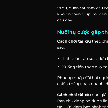
Ví dụ, quan sát thấy cầu bệ
khôn ngoan giúp hội viên 
cầu gãy.
Nuôi tụ cược gấp t
Cách chơi tài xỉu
theo chi
sau:
Tính toán tần suất dựa 
Xuống tiền theo quy tắ
Phương pháp đòi hỏi người 
chiến thắng, bạn nhanh c
Cách chơi tài xỉu
đơn giản
Bạn chủ động áp dụng linh
tín Hi88 đảm bảo hành trì