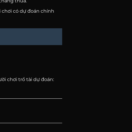
 thắng thua.
 chơi có dự đoán chính
i chơi trổ tài dự đoán: