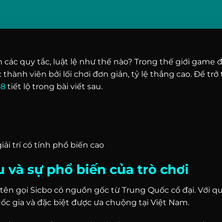
các quy tắc, luật lệ như thế nào? Trong thế giới game đ
thành viên bởi lối chơi đơn giản, tỷ lệ thắng cao. Để tr
88
tiết lộ trong bài viết sau.
ỉu và sự phổ biến của trò chơi
 tên gọi Sicbo có nguồn gốc từ Trung Quốc cổ đại. Với q
ốc gia và đặc biệt được ưa chuộng tại Việt Nam.