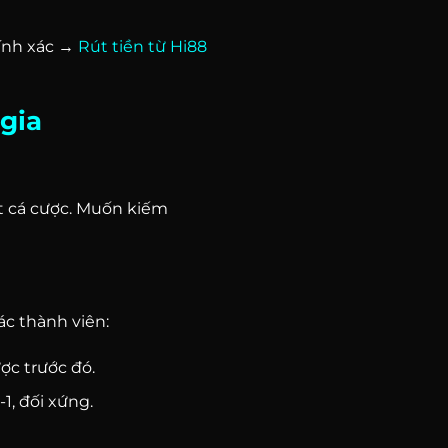
ính xác →
Rút tiền từ Hi88
 gia
t cá cược. Muốn kiếm
ác thành viên:
ợc trước đó.
1, đối xứng.