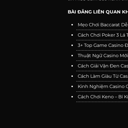
BÀI ĐĂNG LIÊN QUAN K
Mẹo Chơi Baccarat Dễ
Cách Chơi Poker 3 Lá
3+ Top Game Casino 
Thuật Ngữ Casino Mới
Cách Giải Vận Đen Ca
Cách Làm Giàu Từ Cas
Kinh Nghiệm Casino O
Cách Chơi Keno – Bí 