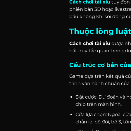
Cách chơi tài xỉu
tuy đơn 
phiên bản 3D hoặc livestr
bầu không khí sôi động cù
Thuộc lòng luật
Cách chơi tài xỉu
được nhà
bắt quy tắc quan trọng dướ
Cấu trúc cơ bản của
Game dựa trên kết quả của 
trình vận hành chuẩn của 
Đặt cược: Dự đoán và h
chip trên màn hình.
Cửa lựa chọn: Ngoài cử
chẵn lẻ, bộ đôi, bộ 3, t