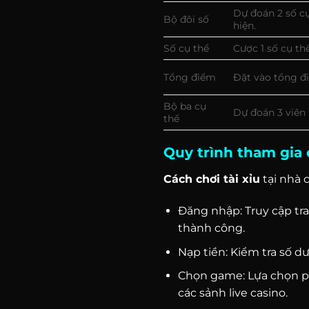
Dự đoán 2 số cụ
Bộ đôi số
hiện.
Số cụ thể
Cược 1 số cụ th
Tổng điểm
Đặt vào tổng đi
Bộ ba cụ
Dự đoán 3 viên 
thể
Quy trình tham gia c
Cách chơi tài xỉu
tại nhà 
Đăng nhập: Truy cập tr
thành công.
Nạp tiền: Kiểm tra số d
Chọn game: Lựa chọn ph
các sảnh live casino.