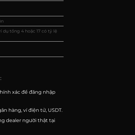
ện
í dụ tổng 4 hoặc 17 có tỷ lệ
:
chính xác để đăng nhập
ân hàng, ví điện tử, USDT.
 dealer người thật tại