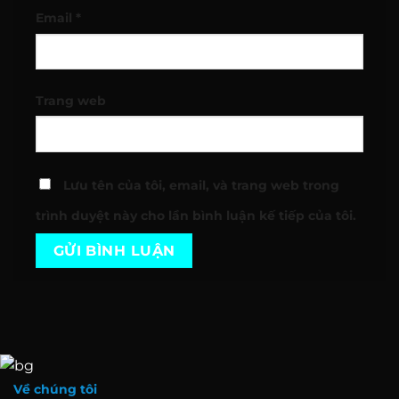
Email
*
Trang web
Lưu tên của tôi, email, và trang web trong
trình duyệt này cho lần bình luận kế tiếp của tôi.
Về chúng tôi