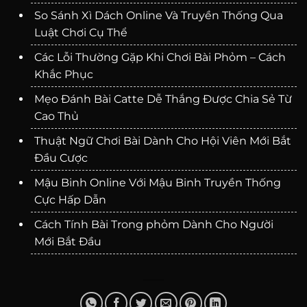
So Sánh Xì Dách Online Và Truyền Thống Qua
Luật Chơi Cụ Thể
Các Lỗi Thường Gặp Khi Chơi Bài Phỏm – Cách
Khắc Phục
Mẹo Đánh Bài Catte Dễ Thắng Được Chia Sẻ Từ
Cao Thủ
Thuật Ngữ Chơi Bài Dành Cho Hội Viên Mới Bắt
Đầu Cược
Mậu Binh Online Với Mậu Binh Truyền Thống
Cực Hấp Dẫn
Cách Tính Bài Trong phỏm Dành Cho Người
Mới Bắt Đầu