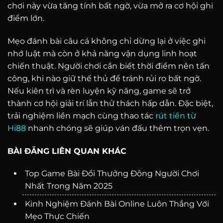
chơi này vừa tăng tính bất ngờ, vừa mở ra cơ hội ghi
điểm lớn.
Mẹo đánh bài câu cá không chỉ dừng lại ở việc ghi
nhớ luật mà còn ở khả năng vận dụng linh hoạt
chiến thuật. Người chơi cần biết thời điểm nên tấn
công, khi nào giữ thế thủ để tránh rủi ro bất ngờ.
Nếu kiên trì và rèn luyện kỹ năng, game sẽ trở
thành cơ hội giải trí lẫn thử thách hấp dẫn. Đặc biệt,
trải nghiệm liền mạch cùng thao tác
rút tiền từ
Hi88
nhanh chóng sẽ giúp ván đấu thêm trọn vẹn.
BÀI ĐĂNG LIÊN QUAN KHÁC
Top Game Bài Đổi Thưởng Đông Người Chơi
Nhất Trong Năm 2025
Kinh Nghiệm Đánh Bài Online Luôn Thắng Với
Mẹo Thực Chiến