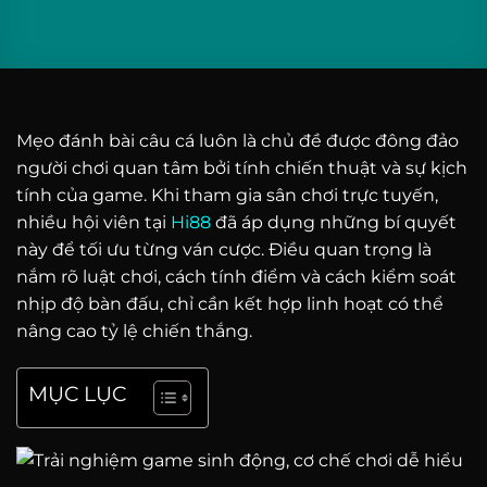
Mẹo đánh bài câu cá luôn là chủ đề được đông đảo
người chơi quan tâm bởi tính chiến thuật và sự kịch
tính của game. Khi tham gia sân chơi trực tuyến,
nhiều hội viên tại
Hi88
đã áp dụng những bí quyết
này để tối ưu từng ván cược. Điều quan trọng là
nắm rõ luật chơi, cách tính điểm và cách kiểm soát
nhịp độ bàn đấu, chỉ cần kết hợp linh hoạt có thể
nâng cao tỷ lệ chiến thắng.
MỤC LỤC