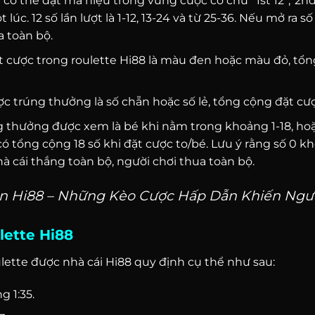
 có thể đặt mã hiệu trong vùng cược có chữ “1st 12”,”2nd 
lúc. 12 số lần lượt là 1-12, 13-24 và từ 25-36. Nếu mở ra s
a toàn bộ.
 cược trong roulette Hi88 là màu đen hoặc màu đỏ, tổn
ược trúng thưởng là số chẵn hoặc số lẻ, tổng cộng đặt cư
g thưởng được xem là bé khi nằm trong khoảng 1-18, hoặc
ó tổng cộng 18 số khi đặt cược to/bé. Lưu ý rằng số 0 kh
hà cái thắng toàn bộ, người chơi thua toàn bộ.
n Hi88 – Những Kèo Cược Hấp Dẫn Khiến Ngườ
lette Hi88
ulette được nhà cái Hi88 quy định cụ thể như sau:
g 1:35.