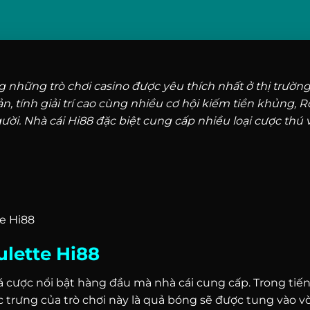
 những trò chơi casino được yêu thích nhất ở thị trường g
n, tính giải trí cao cùng nhiều cơ hội kiếm tiền khủng, 
ời. Nhà cái Hi88 đặc biệt cung cấp nhiều loại cược thú 
ulette Hi88
cá cược nổi bật hàng đầu mà nhà cái cung cấp. Trong tiế
c trưng của trò chơi này là quả bóng sẽ được tung vào 