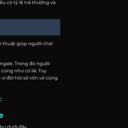
u có tỷ lệ trả thưởng và
n thuật giúp người chơi
ingale. Trong đó người
 cũng như có lãi. Tuy
 vì đòi hỏi số vốn vô cùng
c
e
hư dưới đây.