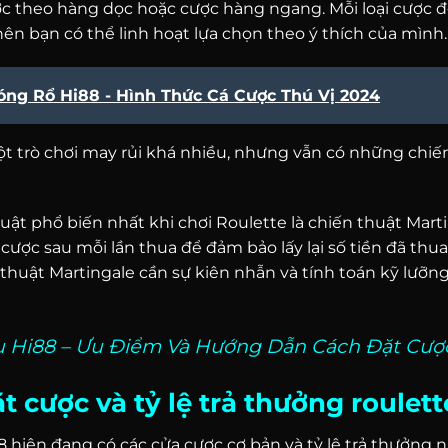
ợc theo hàng dọc hoặc cược hàng ngang. Mỗi loại cược đề
n bạn có thể linh hoạt lựa chọn theo ý thích của mình.
óng Rổ Hi88 - Hình Thức Cá Cược Thú Vị 2024
ột trò chơi may rủi khá nhiều, nhưng vẫn có những chiế
ật phổ biến nhất khi chơi Roulette là chiến thuật Mart
ược sau mỗi lần thua để đảm bảo lấy lại số tiền đã thua
thuật Martingale cần sự kiên nhẫn và tính toán kỹ lưỡng
ỉu Hi88 – Ưu Điểm Và Hướng Dẫn Cách Đặt Cượ
 cược và tỷ lệ trả thưởng roulett
8 hiện đang có các cửa cược cơ bản và tỷ lệ trả thưởng n