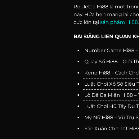
Roulette Hi88 là một tron
nay. Hứa hẹn mang lại cho
cực lớn tại
sản phẩm Hi88
.
BÀI ĐĂNG LIÊN QUAN K
Number Game Hi88 – 
Quay Số Hi88 – Giới T
Keno Hi88 – Cách Chơ
Luật Chơi Xổ Số Siêu 
Lô Đề Ba Miền Hi88 –
Luật Chơi Hũ Tây Du 
Mỹ Nữ Hi88 – Vũ Trụ 
Sắc Xuân Chợ Tết Hi8