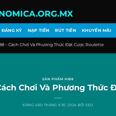
ĐĂNG KÝ
NẠP TIỀN
RÚT TIỀN
KHUYẾN MÃI
88 – Cách Chơi Và Phương Thức Đặt Cược Roulette
SẢN PHẨM HI88
 Cách Chơi Và Phương Thức Đ
ĐĂNG VÀO
THÁNG 9 30, 2024
BỞI
SEO